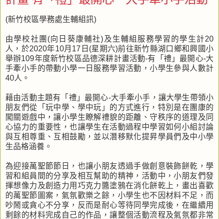
(新竹校區學務處生輔組訊)
由學校社團(向日葵康輔社)及生輔組服務學習的學生計20
人，於2020年10月17日(星期六)前往新竹縣湖口鄉和興國小
舉辦109年度新竹校區品德深耕計畫活動-有「禮」最開心-大
手牽小手的帶動小學一日服務學習活動，小學生參與人數計
40人。
藉由活動主題有「禮」最開心-大手牽小手，讓大學生帶領小
朋友們從「玩中學、學中玩」的方式進行，特別是在團康的
闖關遊戲中，讓小學生瞭解禮貌的距離、守秩序的道理及同
心協力的重要性，也讓學生在活動過程中學習如何小組討論
與互相尊重、互相鼓勵，並以潛移默化提昇學員們及中小學
生品格涵養。
為迎接萬聖節節日，也讓小朋友透過手做創意裝飾餅乾，學
習和組員間的分享及相互幫助的精神，活動中，小朋友們發
揮想像力及創造力用巧克力醬塗鴉在消化餅乾上，畫出喜歡
的萬聖節圖案，氣氛歡樂之餘，小學生也不因材料不足，而
吵鬧或貪心不分享，反而是耐心等待同學完成後，在繼續用
剩餘的材料完成自己的作品，讓整個活動流程及氣氛都非常