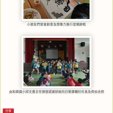
小朋友們發會創意及想像力進行塗鴉餅乾
由和興國小邱文惠主任頒發感謝狀給向日葵康輔社社長及齊拍合照
分享