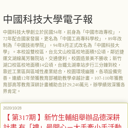
中國科技大學電子報
中國科技大學創立於民國54年，前身為「中國市政專校」，
72年配合國家發展，更名為「中國工商專科學校」，89年改
制為「中國技術學院」，94年8月正式改名為「中國科技大
學」。本校設雙校區，台北文山校區校地面積5公頃，鄰近捷
運文湖線萬芳醫院站，交通便利，校園造景美不勝收；新竹
湖口校區校地面積14公頃，台鐵北湖車站步行三分鐘到校，
靠近工業區與區域性產業結合，校園環境幽雅，各項設備完
善。連續12年榮獲教育部補助教學卓越計畫，107-110年獲教
育部高等教育深耕計畫補助合計29,240萬元，辦學績效深獲各
界肯定。
2020/10/28
【 第317期 】新竹生輔組舉辦品德深耕
計畫 有「禮」最開心－大手牽小手活動