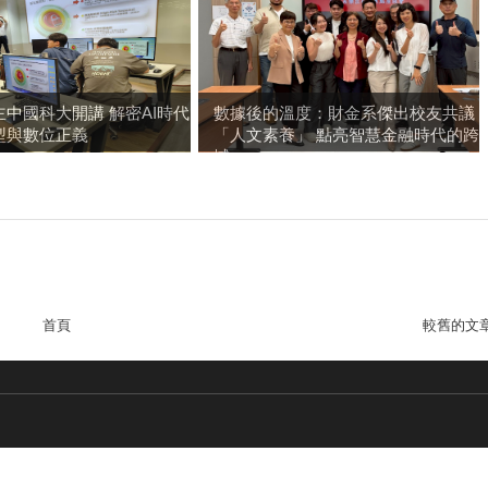
中國科大開講 解密AI時代
數據後的溫度：財金系傑出校友共議
型與數位正義
「人文素養」 點亮智慧金融時代的跨
域...
首頁
較舊的文