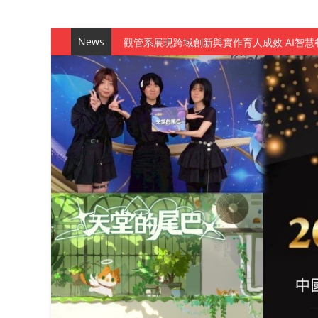
News
觀管系展現跨域創新與實作育人成效 AI智
學務處舉辦「董事長『聊』心室」 上官董事
成人之美成就學生夢想 菁英學程陪伴財金系
金曲陣容強勢進駐！中國科大原民音樂成果展
數媒系《天堂的尾巴》、《礦影》勇奪台灣
師生攜手磨練一個月！觀管系榮獲天籟盃全
一銀彭仁主中國科大開講 解密AI時代的金
通識教育中心主辦「114學年度AI英文自我
數據後的溫度：財金系傑出校友共議「人文
森城建設股份有限公司捐贈 嘉惠行管系莘莘
產學合作新里程！財金系師生參訪中租控股 
英文公園 315期