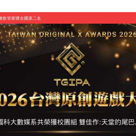
慧餐飲管家獲全國第二名
長與青年學子溫馨對談 傳遞品格與智慧力量
學生蛻變成金融新星
 燃爆傳統與現代
原創遊戲大賞雙佳作
國大專廣播詞競賽英文組佳作
融轉型與數位正義
介紹比賽」成績出爐
素養」 點亮智慧金融時代的跨域新局
學子
探索金融實習優勢