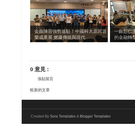
金曲陣容強勢進駐！中國科大原民音
一銀彭仁主
樂成果展 燃爆傳統與現代
的金融轉
0 意見 :
張貼留言
較新的文章
Created By
Sora Templates
&
Blogger Templates