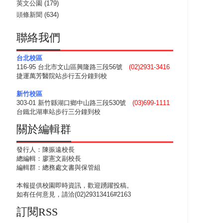
英文公園
(179)
頭條新聞
(634)
聯絡我們
台北校區
116-95 台北市文山區興隆路三段56號
(02)2931-3416
捷運萬芳醫院站步行五分鐘到校
新竹校區
303-01 新竹縣湖口鄉中山路三段530號
(03)699-1111
台鐵北湖車站步行三分鐘到校
關於編輯群
發行人：陳振遠校長
總編輯：廖憲文副校長
編輯群：總務處文書與保管組
本報提供校園即時資訊，歡迎踴躍投稿。
如有任何意見，請洽(02)29313416#2163
訂閱RSS