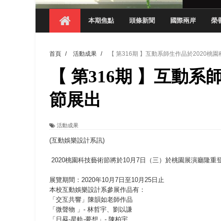
【 第404期 】影視系榮獲59屆美國休士
本期焦點
頭條新聞
國際兩岸
榮
【 第404期 】你抓得到我嗎？數媒系VR
【 第404期 】數媒系《光影潛歷史》榮獲
首頁
/
活動成果
/
【 第316期 】互動系師生作品於2020桃
【 第404期 】探索空間設計解方 室設系學子於
【 第316期 】互動系
【 第404期 】從創意到實踐 數媒系學生
【 第404期 】以品格奠基、用領導領航：
節展出
【 第404期 】此夏，向未來！ 中國科大
活動成果
領航AI創先例！ 數媒系錄音室獲「杜比全景
(互動娛樂設計系訊)
2020桃園科技藝術節將於10月7日（三）於桃園展演廳隆重
展覽期間：2020年10月7日至10月25日止
本校互動娛樂設計系參展作品有：
「交互共響」陳韻如老師作品
「微聲物 」- 林哲宇、劉以謙
「日晷-星軌-夢想」- 陳柏宇