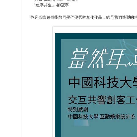
「魚字共生」-柳冠宇
歡迎蒞臨參觀指教同學們優秀的創作作品，給予我們熱烈的