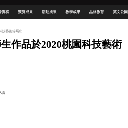
頓國際影展最高榮譽白金獎
譽賀榜
競賽成果
活動成果
教學成果
品格教育
英文公園
新創遊戲抱回金點新秀獎
全國實務專題競賽第一名
園科技藝術節展出
 2026 TSID 提出具體舊建築再利用提案
師生作品於2020桃園科技藝術
於技專校院電腦動畫競賽嶄露頭角
中國科大雙校區學生會全國賽勇奪佳績
新竹畢典青銀共學、逐夢啟航
聲」與「Wwise」雙認證
登場