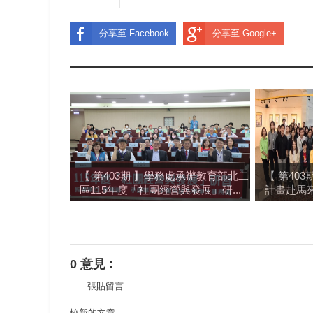
分享至 Facebook
分享至 Google+
【 第403期 】學務處承辦教育部北二
【 第40
區115年度「社團經營與發展」研...
計畫赴馬來
0 意見 :
張貼留言
較新的文章