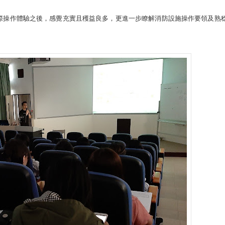
際操作體驗之後，感覺充實且穫益良多，更進一步瞭解消防設施操作要領及熟