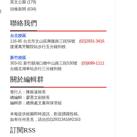
英文公園
(179)
頭條新聞
(634)
稔
聯絡我們
台北校區
116-95 台北市文山區興隆路三段56號
(02)2931-3416
捷運萬芳醫院站步行五分鐘到校
新竹校區
303-01 新竹縣湖口鄉中山路三段530號
(03)699-1111
台鐵北湖車站步行三分鐘到校
關於編輯群
發行人：陳振遠校長
總編輯：廖憲文副校長
編輯群：總務處文書與保管組
本報提供校園即時資訊，歡迎踴躍投稿。
如有任何意見，請洽(02)29313416#2163
訂閱RSS