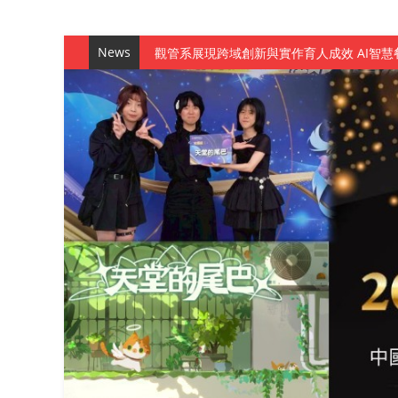
News
觀管系展現跨域創新與實作育人成效 AI智
學務處舉辦「董事長『聊』心室」 上官董事
成人之美成就學生夢想 菁英學程陪伴財金系
金曲陣容強勢進駐！中國科大原民音樂成果展
數媒系《天堂的尾巴》、《礦影》勇奪台灣
師生攜手磨練一個月！觀管系榮獲天籟盃全
一銀彭仁主中國科大開講 解密AI時代的金
通識教育中心主辦「114學年度AI英文自我
數據後的溫度：財金系傑出校友共議「人文
森城建設股份有限公司捐贈 嘉惠行管系莘莘
產學合作新里程！財金系師生參訪中租控股 
英文公園 315期