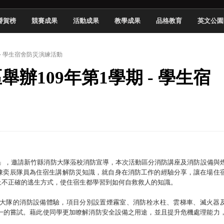
頓國際影展最高榮譽白金獎
譽賀榜
競賽成果
活動成果
教學成果
品格教育
英文公園
新創遊戲抱回金點新秀獎
全國實務專題競賽第一名
 - 學生宿舍防災演練活動
 2026 TSID 提出具體舊建築再利用提案
舉辦109年第1學期 - 學生宿
於技專校院電腦動畫競賽嶄露頭角
中國科大雙校區學生會全國賽勇奪佳績
新竹畢典青銀共學、逐夢啟航
聲」與「Wwise」雙認證
災演練」，邀請新竹縣消防大隊蒞校消防宣導，本次活動區分消防講座及消防設備與
陳奕辰隊員為住宿生講解防災知識，就自身在消防工作的經驗分享，讓在場住
上不正確的逃生方式，使住宿生都學習到如何自救救人的知識。
大隊的消防設備體驗，項目分別設置煙霧室、消防栓水柱、雲梯車、滅火器
一一的嘗試。藉此使同學更加瞭解消防安全設備之用途，並且提升危機處理能力