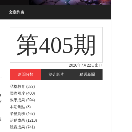
文章列表
第405期
2026年7月22日出刊
新聞分類
簡介影片
精選新聞
品格教育
(327)
國際兩岸
(400)
煙
教學成果
(594)
宿
本期焦點
(3)
榮譽賀榜
(467)
及
活動成果
(1213)
，
競賽成果
(741)