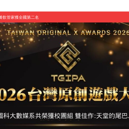
慧餐飲管家獲全國第二名
長與青年學子溫馨對談 傳遞品格與智慧力量
學生蛻變成金融新星
 燃爆傳統與現代
原創遊戲大賞雙佳作
國大專廣播詞競賽英文組佳作
融轉型與數位正義
介紹比賽」成績出爐
素養」 點亮智慧金融時代的跨域新局
學子
探索金融實習優勢