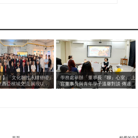
3期 】「文化韌性永續簪纓」
學務處舉辦「董事長『聊』心室」 上
西亞檳城交流 展現U...
官董事長與青年學子溫馨對談 傳遞
品...
首頁
較舊的文