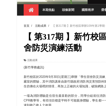
【 第404期 】影視系榮獲59屆美國休士
本期焦點
頭條新聞
國際兩岸
榮
【 第404期 】你抓得到我嗎？數媒系VR
【 第404期 】數媒系《光影潛歷史》榮獲
首頁
/
活動成果
/
【 第317期 】新竹校區舉辦109年第1學期
【 第404期 】探索空間設計解方 室設系學子於
【 第317期 】新竹校區
【 第404期 】從創意到實踐 數媒系學生
【 第404期 】以品格奠基、用領導領航：
舍防災演練活動
【 第404期 】此夏，向未來！ 中國科大
活動成果
領航AI創先例！ 數媒系錄音室獲「杜比全景
(新竹學務處訊)
新竹校區於2020年9月30日(星期三)舉辦「學生宿舍防
霧室的體驗，其中消防講座由新竹縣政府消防局災害預防科
生彷彿在火場裡的情境，再加上正確的火場知識，破除網路
一場為消防體驗是住宿生最喜歡的部分，同學分組前往消防
CPR教學等，有些項目都是平時不可能親身體驗，學生都
達到救己救人之效用。