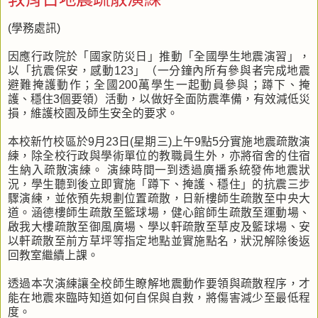
(學務處訊)
因應行政院於「國家防災日」推動「全國學生地震演習」，
以「抗震保安，感動123」（一分鐘內所有參與者完成地震
避難掩護動作；全國200萬學生一起動員參與；蹲下、掩
護、穩住3個要領）活動，以做好全面防震準備，有效減低災
損，維護校園及師生安全的要求。
本校新竹校區於9月23日(星期三)上午9點5分實施地震疏散演
練，除全校行政與學術單位的教職員生外，亦將宿舍的住宿
生納入疏散演練。 演練時間一到透過廣播系統發佈地震狀
況，學生聽到後立即實施「蹲下、掩護、穩住」的抗震三步
驟演練，並依預先規劃位置疏散，日新樓師生疏散至中央大
道。涵德樓師生疏散至籃球場，健心館師生疏散至運動場、
啟我大樓疏散至御風廣場、學以軒疏散至草皮及籃球場、安
以軒疏散至前方草坪等指定地點並實施點名，狀況解除後返
回教室繼續上課。
透過本次演練讓全校師生瞭解地震動作要領與疏散程序，才
能在地震來臨時知道如何自保與自救，將傷害減少至最低程
度。