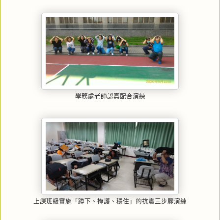
學務處老師認真配合演練
上課班級實施「蹲下、掩護、穩住」的抗震三步驟演練