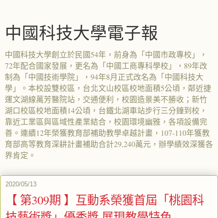
中國科技大學電子報
中國科技大學創立於民國54年，前身為「中國市政專校」，
72年配合國家發展，更名為「中國工商專科學校」，89年改
制為「中國技術學院」，94年8月正式改名為「中國科技大
學」。本校設雙校區，台北文山校區校地面積5公頃，鄰近捷
運文湖線萬芳醫院站，交通便利，校園造景美不勝收；新竹
湖口校區校地面積14公頃，台鐵北湖車站步行三分鐘到校，
靠近工業區與區域性產業結合，校園環境幽雅，各項設備完
善。連續12年榮獲教育部補助教學卓越計畫，107-110年獲教
育部高等教育深耕計畫補助合計29,240萬元，辦學績效深獲各
界肯定。
2020/05/13
【 第309期 】互動系榮獲首屆「桃園科
技藝術獎」優秀獎 展現教學特色