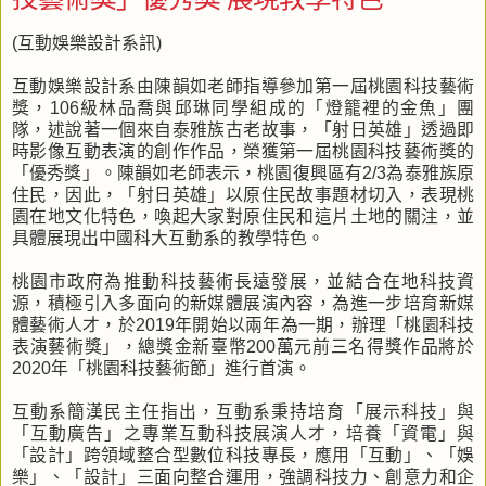
(互動娛樂設計系訊)
互動娛樂設計系由陳韻如老師指導參加第一屆桃園科技藝術
獎，106級林品喬與邱琳同學組成的「燈籠裡的金魚」團
隊，述說著一個來自泰雅族古老故事，「射日英雄」透過即
時影像互動表演的創作作品，榮獲第一屆桃園科技藝術獎的
「優秀獎」。陳韻如老師表示，桃園復興區有2/3為泰雅族原
住民，因此，「射日英雄」以原住民故事題材切入，表現桃
園在地文化特色，喚起大家對原住民和這片土地的關注，並
具體展現出中國科大互動系的教學特色。
桃園市政府為推動科技藝術長遠發展，並結合在地科技資
源，積極引入多面向的新媒體展演內容，為進一步培育新媒
體藝術人才，於2019年開始以兩年為一期，辦理「桃園科技
表演藝術獎」，總獎金新臺幣200萬元前三名得獎作品將於
2020年「桃園科技藝術節」進行首演。
互動系簡漢民主任指出，互動系秉持培育「展示科技」與
「互動廣告」之專業互動科技展演人才，培養「資電」與
「設計」跨領域整合型數位科技專長，應用「互動」、「娛
樂」、「設計」三面向整合運用，強調科技力、創意力和企