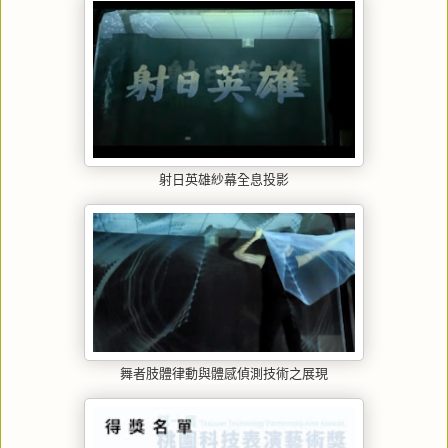
射日英雄紗幕全息投影
舞者肢體律動與體感偵測技術之展現