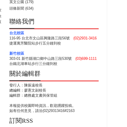
英文公園
(179)
頭條新聞
(634)
家
決
聯絡我們
直
台北校區
116-95 台北市文山區興隆路三段56號
(02)2931-3416
捷運萬芳醫院站步行五分鐘到校
新竹校區
303-01 新竹縣湖口鄉中山路三段530號
(03)699-1111
台鐵北湖車站步行三分鐘到校
關於編輯群
發行人：陳振遠校長
總編輯：廖憲文副校長
編輯群：總務處文書與保管組
本報提供校園即時資訊，歡迎踴躍投稿。
如有任何意見，請洽(02)29313416#2163
訂閱RSS