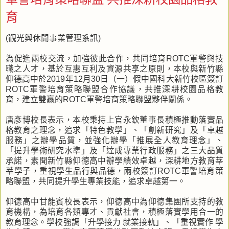
育
(觀光與休閒事業管理系訊)
為促進兩校交流，加強彼此合作，共同培育ROTC軍警與技
職之人才，基於互惠互利及資源共享之原則，本校與新竹縣
仰德高中於2019年12月30日（一）假中國科大新竹校區簽訂
ROTC軍警培育策略聯盟合作協議，共推深耕校園品格教
育，建立雙贏的ROTC軍警培育策略聯盟夥伴關係。
唐彥博校長表示，本校秉持上官永欽董事長積極推動落實品
格教育之理念，追求「特色教學」、「創新研究」及「卓越
服務」之辦學品質，並強化辦學「推展全人教育理念」、
「提升學術研究水準」及「達成專業行政服務」之三大品質
承諾，素聞新竹縣仰德高中辦學績效卓越，深耕地方教育莘
莘學子，重視學生品行與品德，兩校簽訂ROTC軍警培育策
略聯盟，共同提升學生專業技能，追求卓越第一。
仰德高中甘能賓校長表示，仰德高中為仰德集團所支持的教
育機構，為培育各類專才、貢獻社會，積極落實學用合一的
教育理念。學校強調「升學接力 就業接軌」、「重視實作 學