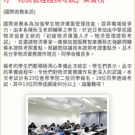
(國際商務系訊)
國際商務系為加強學生物流運籌管理技能，提昇職場競爭
力，由本系陳秋玉老師輔導之學生，於近日參加由中華民國
物流協會主辦的「初級物流運籌人才－物流管理證照考
試」，並邀請物流專家－連鎖加盟服務智庫團蔡志強顧問輔
導本證照考照重點。蔡顧問除講授本證照考證重點外，且不
吝分享物流實務運作現況，同學收穫良多。
報考的學生們都積極用心準備此次檢定，學生們表示，此次
的準備過程中，令他們對物流實務運作有更深入的認識。本
次考試計有23位進修學院二技同學報名，19位同學通過考
試，其中13位同學成績達90分以上，誠屬難得！