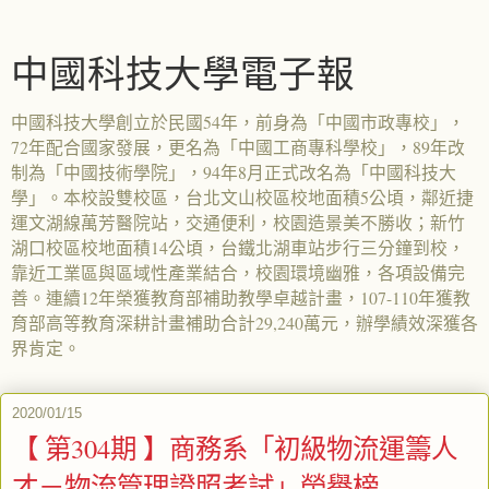
中國科技大學電子報
中國科技大學創立於民國54年，前身為「中國市政專校」，
72年配合國家發展，更名為「中國工商專科學校」，89年改
制為「中國技術學院」，94年8月正式改名為「中國科技大
學」。本校設雙校區，台北文山校區校地面積5公頃，鄰近捷
運文湖線萬芳醫院站，交通便利，校園造景美不勝收；新竹
湖口校區校地面積14公頃，台鐵北湖車站步行三分鐘到校，
靠近工業區與區域性產業結合，校園環境幽雅，各項設備完
善。連續12年榮獲教育部補助教學卓越計畫，107-110年獲教
育部高等教育深耕計畫補助合計29,240萬元，辦學績效深獲各
界肯定。
2020/01/15
【 第304期 】商務系「初級物流運籌人
才－物流管理證照考試」榮譽榜