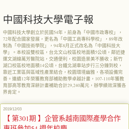
中國科技大學電子報
中國科技大學創立於民國54年，前身為「中國市政專校」，
72年配合國家發展，更名為「中國工商專科學校」，89年改
制為「中國技術學院」，94年8月正式改名為「中國科技大
學」。本校設雙校區，台北文山校區校地面積5公頃，鄰近捷
運文湖線萬芳醫院站，交通便利，校園造景美不勝收；新竹
湖口校區校地面積14公頃，台鐵北湖車站步行三分鐘到校，
靠近工業區與區域性產業結合，校園環境幽雅，各項設備完
善。連續12年榮獲教育部補助教學卓越計畫，107-110年獲教
育部高等教育深耕計畫補助合計29,240萬元，辦學績效深獲各
界肯定。
2019/12/03
【 第301期 】企管系越南國際產學合作
專班參加54 週年校慶