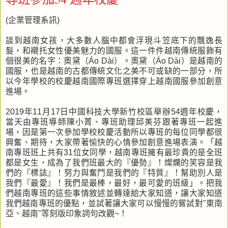
(企業管理系訊)
談到越南女孩，大多數人腦中都會浮現斗笠底下的飄逸長
髮，和襯托女性優美魅力的國服。這一件件越南傳統服飾有
個很美的名字：奧黛（Áo Dài）。奧黛（Áo Dài）是越南的
國服，也是越南的古都傳統文化之美不可或缺的一部分，所
以今年學校的校慶越南國際專班選擇穿上越南國服參加創意
進場。
2019年11月17日中國科技大學新竹校區舉辦54週年校慶，
當天由專班導師陳小菁、專班助理邱美芬跟著專班一起進
場，因是第一次參加學校校慶活動所以專班的每位同學都很
興奮、期待，大家帶著愉快的心情參加創意進場表演。「越
南專班班上共有31位女同學，越南專班擁有最珍貴的是全班
都是女生，成為了我們班最大的『優勢』！燦爛的笑容是我
們的『標誌』！努力與奮鬥是我們的『特質』！幫助別人是
我們『最愛』！我們是最棒，最好，最可愛的班級」。把我
們越南專班的這些事情敘述並轉達給大家知道，讓大家知道
我們越南專班的優點，並試著讓大家可以慢慢的嘗試對"東南
亞、越南"等刻版印象詞句改觀~！