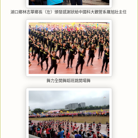
湖口鄉林志華鄉長（左）頒發感謝狀給中國科大觀管系羅旭壯主任
舞力全開舞蹈班跳開場舞