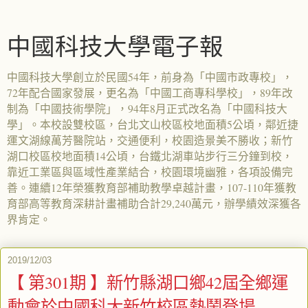
中國科技大學電子報
中國科技大學創立於民國54年，前身為「中國市政專校」，
72年配合國家發展，更名為「中國工商專科學校」，89年改
制為「中國技術學院」，94年8月正式改名為「中國科技大
學」。本校設雙校區，台北文山校區校地面積5公頃，鄰近捷
運文湖線萬芳醫院站，交通便利，校園造景美不勝收；新竹
湖口校區校地面積14公頃，台鐵北湖車站步行三分鐘到校，
靠近工業區與區域性產業結合，校園環境幽雅，各項設備完
善。連續12年榮獲教育部補助教學卓越計畫，107-110年獲教
育部高等教育深耕計畫補助合計29,240萬元，辦學績效深獲各
界肯定。
2019/12/03
【 第301期 】新竹縣湖口鄉42屆全鄉運
動會於中國科大新竹校區熱鬧登場