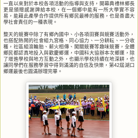
一直以來對於本校各項活動的指導與支持，開幕典禮林鄉長
更是頒贈感謝牌給本校，在一個鄉中能有一所大學實不容
易，能藉此產學合作提供所有鄉民最棒的服務，也是善盡大
學社會責任的一種表現。
整天的競賽中除了有鄉內國中、小各項田賽與競賽活動外，
也搭配熱鬧的社會組九宮格、同心協力、一分耕耘、一分收
穫，社區組滾輪胎、薪火相傳、闖關競賽等趣味競賽，全體
鄉民都認真地投入與歡慶鄉運，中國科大協辦本次鄉運，除
了增進學校與地方互動之外，也顯示學校持續在地深耕，也
讓同學們在服務學習中得到滿滿的自信及快樂，第42屆湖口
鄉運最後也圓滿辦理完畢。