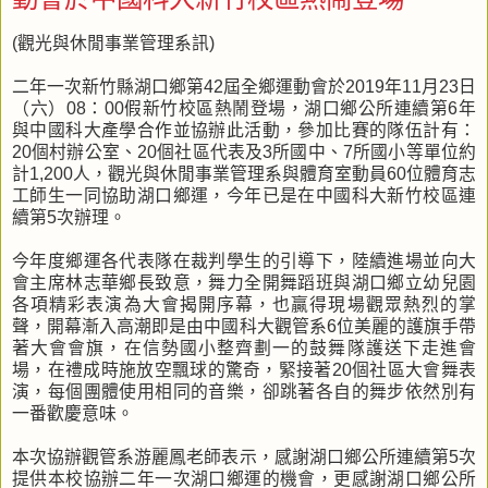
(觀光與休閒事業管理系訊)
二年一次新竹縣湖口鄉第42屆全鄉運動會於2019年11月23日
（六）08：00假新竹校區熱鬧登場，湖口鄉公所連續第6年
與中國科大產學合作並協辦此活動，參加比賽的隊伍計有：
20個村辦公室、20個社區代表及3所國中、7所國小等單位約
計1,200人，觀光與休閒事業管理系與體育室動員60位體育志
工師生一同協助湖口鄉運，今年已是在中國科大新竹校區連
續第5次辦理。
今年度鄉運各代表隊在裁判學生的引導下，陸續進場並向大
會主席林志華鄉長致意，舞力全開舞蹈班與湖口鄉立幼兒園
各項精彩表演為大會揭開序幕，也贏得現場觀眾熱烈的掌
聲，開幕漸入高潮即是由中國科大觀管系6位美麗的護旗手帶
著大會會旗，在信勢國小整齊劃一的鼓舞隊護送下走進會
場，在禮成時施放空飄球的驚奇，緊接著20個社區大會舞表
演，每個團體使用相同的音樂，卻跳著各自的舞步依然別有
一番歡慶意味。
本次協辦觀管系游麗鳳老師表示，感謝湖口鄉公所連續第5次
提供本校協辦二年一次湖口鄉運的機會，更感謝湖口鄉公所