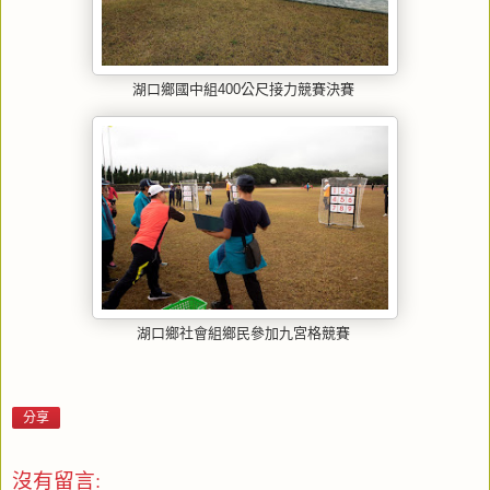
湖口鄉國中組400公尺接力競賽決賽
湖口鄉社會組鄉民參加九宮格競賽
分享
沒有留言: