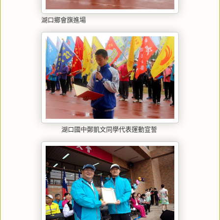
湖口鄉會旗進場
湖口國中鄭凱文同學代表運動宣誓