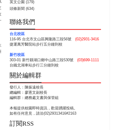
執
英文公園
(179)
文
頭條新聞
(634)
友
一
聯絡我們
台北校區
116-95 台北市文山區興隆路三段56號
(02)2931-3416
捷運萬芳醫院站步行五分鐘到校
生
新
新竹校區
303-01 新竹縣湖口鄉中山路三段530號
(03)699-1111
台鐵北湖車站步行三分鐘到校
關於編輯群
發行人：陳振遠校長
總編輯：廖憲文副校長
編輯群：總務處文書與保管組
本報提供校園即時資訊，歡迎踴躍投稿。
如有任何意見，請洽(02)29313416#2163
訂閱RSS