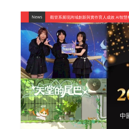
News
觀管系展現跨域創新與實作育人成效 AI智
學務處舉辦「董事長『聊』心室」 上官董事
成人之美成就學生夢想 菁英學程陪伴財金系
金曲陣容強勢進駐！中國科大原民音樂成果展
數媒系《天堂的尾巴》、《礦影》勇奪台灣
師生攜手磨練一個月！觀管系榮獲天籟盃全
一銀彭仁主中國科大開講 解密AI時代的金
通識教育中心主辦「114學年度AI英文自我
數據後的溫度：財金系傑出校友共議「人文
森城建設股份有限公司捐贈 嘉惠行管系莘莘
產學合作新里程！財金系師生參訪中租控股 
英文公園 315期