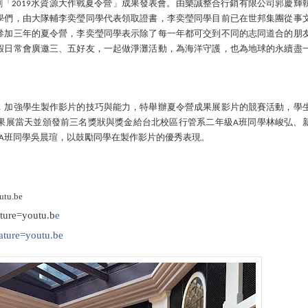
創「
水資源大作戰夏令營」成果發表會。由樂誠整合行銷有限公司郭慶輝
2019
學們，由大隊輔李奕瑩同學代表領取證書，李奕瑩同學目前已在世邦集團從事
參加三年的夏令營，李奕瑩同學表示除了每一年都可交到不同的志同道合的朋
假日常會廣邀三、五好友，一起做淨灘活動，為海洋守護，也為地球的永續盡
，加強學生製作影片的技巧與能力，特舉辦夏令營成果展影片的競賽活動，學
果展當天並頒發前三名獎狀與獎金給台北校區行管系二年級
班同學林峻弘、
A
班同學吳晨瑄，以鼓勵同學在製作影片的優秀表現。
A
utu.be
ture=youtu.b
e
ture=youtu.be