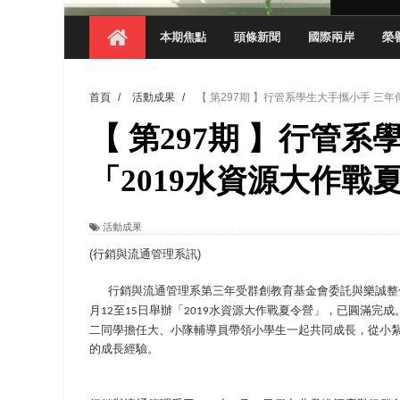
【 第404期 】影視系榮獲59屆美國休士
本期焦點
頭條新聞
國際兩岸
榮
【 第404期 】你抓得到我嗎？數媒系VR
【 第404期 】數媒系《光影潛歷史》榮獲
首頁
/
活動成果
/
【 第297期 】行管系學生大手攜小手 三
【 第404期 】探索空間設計解方 室設系學子於
【 第297期 】行管
【 第404期 】從創意到實踐 數媒系學生
【 第404期 】以品格奠基、用領導領航：
「2019水資源大作戰
【 第404期 】此夏，向未來！ 中國科大
活動成果
領航AI創先例！ 數媒系錄音室獲「杜比全景
(行銷與流通管理系訊)
行銷與流通管理系第三年受群創教育基金會委託與樂誠整
月
至
日舉辦「
水資源大作戰夏令營」，已圓滿完成
12
15
2019
二同學擔任大、小隊輔導員帶領小學生一起共同成長，從小
的成長經驗。