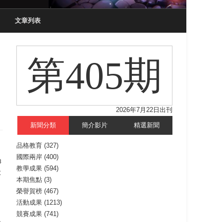
文章列表
第405期
2026年7月22日出刊
新聞分類
簡介影片
精選新聞
品格教育
(327)
國際兩岸
(400)
8
教學成果
(594)
大
本期焦點
(3)
榮譽賀榜
(467)
活動成果
(1213)
競賽成果
(741)