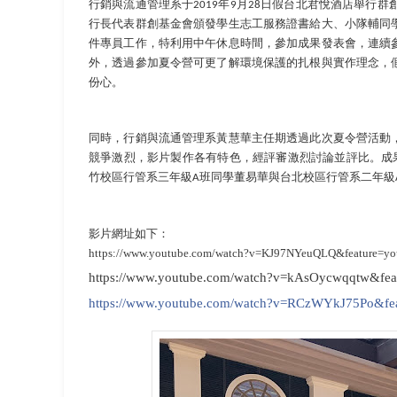
行銷與流通管理系于
年
月
日假台北君悅酒店舉行群
2019
9
28
行長代表群創基金會頒發學生志工服務證書給大、小隊輔同
件專員工作，特利用中午休息時間，參加成果發表會，連續
外，透過參加夏令營可更了解環境保護的扎根與實作理念，
份心。
同時，行銷與流通管理系黃慧華主任期透過此次夏令營活動
競爭激烈，影片製作各有特色，經評審激烈討論並評比。成
竹校區行管系三年級
班同學董易華與台北校區行管系二年級
A
影片網址如下
：
https://www.youtube.com/watch?v=KJ97NYeuQLQ&feature=yo
https://www.youtube.com/watch?v=kAsOycwqqtw&fea
https://www.youtube.com/watch?v=RCzWYkJ75Po&fea