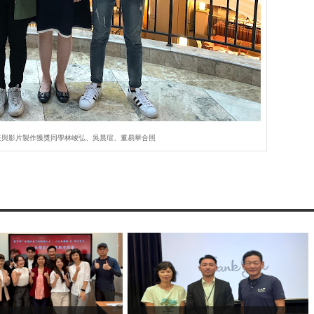
任與影片製作獲獎同學林峻弘、吳晨瑄、董易華合照