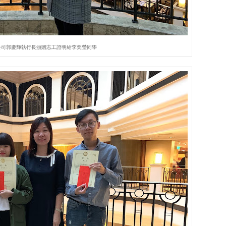
公司郭慶輝執行長頒贈志工證明給李奕瑩同學