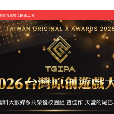
慧餐飲管家獲全國第二名
長與青年學子溫馨對談 傳遞品格與智慧力量
學生蛻變成金融新星
 燃爆傳統與現代
原創遊戲大賞雙佳作
國大專廣播詞競賽英文組佳作
融轉型與數位正義
介紹比賽」成績出爐
素養」 點亮智慧金融時代的跨域新局
學子
探索金融實習優勢