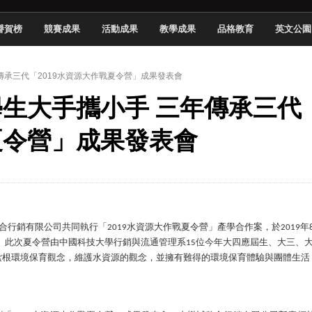
頓國際影展最高榮譽白金獎
譽賀榜
競賽成果
活動成果
教學成果
品格教育
英文公園
新創遊戲抱回金點新秀獎
全國實務專題競賽第一名
年傳承三代「2019水資源大作戰夏令營」成果發表會
 2026 TSID 提出具體舊建築再利用提案
系學生大手攜小手 三年傳承三代
於技專校院電腦動畫競賽嶄露頭角
中國科大雙校區學生會全國賽勇奪佳績
夏令營」成果發表會
新竹畢典青銀共學、逐夢啟航
聲」與「Wwise」雙認證
合行銷有限公司共同執行「
水資源大作戰夏令營」產學合作案，於
年
2019
2019
。此次夏令營由中國科技大學行銷與流通管理系
位今年大四應屆生、大三、
15
紮根環境保育觀念，維護水資源的觀念，並擁有難得的環境保育體驗與團體生活