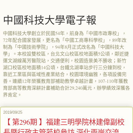
中國科技大學電子報
中國科技大學創立於民國54年，前身為「中國市政專校」，
72年配合國家發展，更名為「中國工商專科學校」，89年改
制為「中國技術學院」，94年8月正式改名為「中國科技大
學」。本校設雙校區，台北文山校區校地面積5公頃，鄰近捷
運文湖線萬芳醫院站，交通便利，校園造景美不勝收；新竹
湖口校區校地面積14公頃，台鐵北湖車站步行三分鐘到校，
靠近工業區與區域性產業結合，校園環境幽雅，各項設備完
善。連續12年榮獲教育部補助教學卓越計畫，107-110年獲教
育部高等教育深耕計畫補助合計29,240萬元，辦學績效深獲各
界肯定。
2019/09/25
【 第296期 】福建三明學院林建偉副校
長暨行政主管蒞校參訪 深化兩岸交流