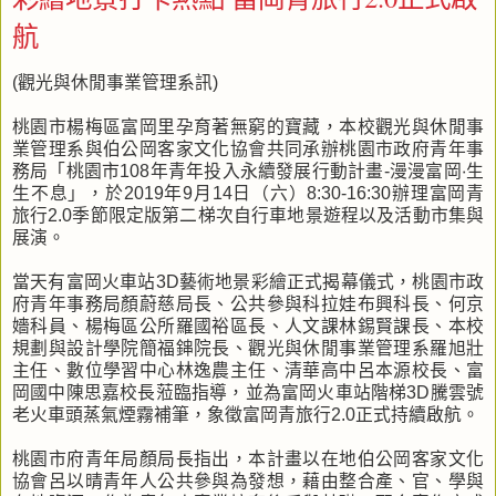
航
(觀光與休閒事業管理系訊)
桃園市楊梅區富岡里孕育著無窮的寶藏，本校觀光與休閒事
業管理系與伯公岡客家文化協會共同承辦桃園市政府青年事
務局「桃園市108年青年投入永續發展行動計畫-漫漫富岡‧生
生不息」，於2019年9月14日（六）8:30-16:30辦理富岡青
旅行2.0季節限定版第二梯次自行車地景遊程以及活動市集與
展演。
當天有富岡火車站3D藝術地景彩繪正式揭幕儀式，桃園市政
府青年事務局顏蔚慈局長、公共參與科拉娃布興科長、何京
嬙科員、楊梅區公所羅國裕區長、人文課林錫賢課長、本校
規劃與設計學院簡福鋛院長、觀光與休閒事業管理系羅旭壯
主任、數位學習中心林逸農主任、清華高中呂本源校長、富
岡國中陳思嘉校長蒞臨指導，並為富岡火車站階梯3D騰雲號
老火車頭蒸氣煙霧補筆，象徵富岡青旅行2.0正式持續啟航。
桃園市府青年局顏局長指出，本計畫以在地伯公岡客家文化
協會呂以晴青年人公共參與為發想，藉由整合產、官、學與