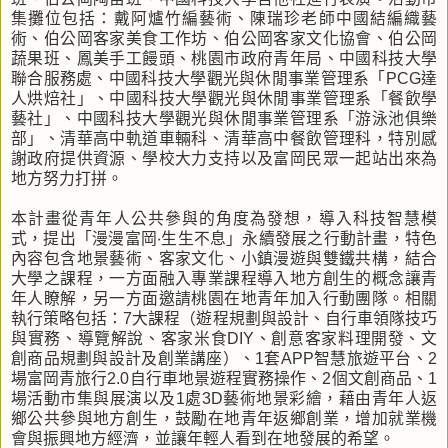
集攤位包括：戴阿爐竹編藝術、陳瑞珍老師中國結編織藝
術、伯公岡客家美食工作坊、伯公岡客家文化協會、伯公岡
蔬果班、鳳美手工饅頭、桃園市政府青年局、中國科技大學
聯合服務處、中國科技大學觀光與休閒事業管理系「PCG達
人烘焙社」、中國科技大學觀光與休閒事業管理系「餐飲學
藝社」、中國科技大學觀光與休閒事業管理系「游泳池俱樂
部」、清華高中軌道車輛科、清華高中餐飲管理科，特別感
謝政府提供資源、學校大力支持以及富岡民眾一起站出來為
地方努力打拼。
本計畫從青年人公共參與的角度為發想，導入科技智慧模
式，提出「漫漫富岡‧生生不息」永續發展之行動計畫，特色
內容包含地景藝術、客家文化、小鎮漫遊與雙鐵共構，結合
大學之課程，一方面融入專業課程導入地方創生的概念讓青
年人瞭解，另一方面邀請桃園在地青年加入行動團隊。相關
執行策略包括：7大課程（遊程規劃與設計、自行車領隊技巧
與實務、導覽解說、客家米食DIY、創意客家料理開發、文
創商品規劃與設計及創業講座）、1套APP智慧旅遊平台、2
場富岡青旅行2.0自行車地景遊程實務操作、2個文創商品、1
場活動市集與展演以及1處3D藝術地景彩繪，藉由青年人返
鄉公共參與地方創生，鼓勵在地青年返鄉創業，增加就業機
會與振興地方經濟，並讓年輕人看到在地發展的希望。