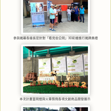
參與揭幕各級長官針對「看見伯公岡」3D彩繪進行揭牌典禮
本次計畫富岡燈與火車筷飛各項文創商品開發展示