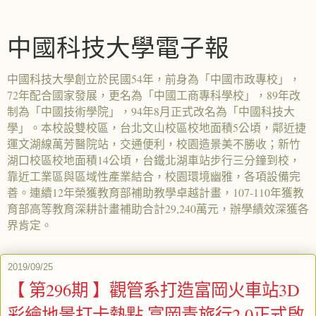
中國科技大學電子報
中國科技大學創立於民國54年，前身為「中國市政專校」，
72年配合國家發展，更名為「中國工商專科學校」，89年改
制為「中國技術學院」，94年8月正式改名為「中國科技大
學」。本校設雙校區，台北文山校區校地面積5公頃，鄰近捷
運文湖線萬芳醫院站，交通便利，校園造景美不勝收；新竹
湖口校區校地面積14公頃，台鐵北湖車站步行三分鐘到校，
靠近工業區與區域性產業結合，校園環境幽雅，各項設備完
善。連續12年榮獲教育部補助教學卓越計畫，107-110年獲教
育部高等教育深耕計畫補助合計29,240萬元，辦學績效深獲各
界肯定。
2019/09/25
【 第296期 】觀管系打造富岡火車站3D
彩繪地景打卡熱點 富岡青旅行2.0正式啟