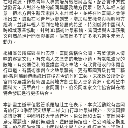
在地資源，作為青年人專業培育後盾與基礎，配合實作方式
激發青年人對於在地的認同與服務地方民眾，融入年輕人創
意，把地方創生新元素融入本計畫中，並將在地富岡之美傳
播出去，鼓勵在地青年返鄉創業，增加就業機會與振興地方
經濟，並讓年輕人看到在地發展的希望，特別感謝中國科大
跨領域專業協助，針對3D藝術地景彩繪、富岡燈與火車筷飛
文創商品進行開發與推廣，讓富岡多了許多地方創生元素與
動力。
楊梅區公所羅區長也表示，富岡舊稱伯公岡，有著濃濃人情
味的客家文化，有充滿人文歷史的老街小鎮，有粼粼波光的
陂塘，有交通便利的臺鐵富岡火車站，有欣賞稻浪的休閒自
行車道，有藝術家創立之地景藝術，更有那國寶級竹管工藝
師-戴阿爐師傅編織出穿梭古今的竹匠工藝，未來區公所針對
富岡發展鐵道藝術園區與地方創生投入更多資源，也希望中
國科大、清華高中、富岡國中、伯公岡客家文化協會與在地
特色發展進行更多結合。
本計畫主辦單位觀管系羅旭壯主任表示，本次活動除有富岡
青旅行2.0季節限定版第二梯次自行車地景遊程外，表演團體
邀請計有：中國科技大學熱音社、伯公岡和太鼓、富岡國中
烏克麗麗班、樂齡舞蹈班、豐野里舞蹈班、伯公岡薩克斯風
班、伯公岡陶笛班、中國科技大學吉他社進行表演。活動市