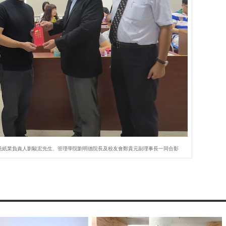
大統紙業負責人劉駿宏先生、管理學院劉明德院長及校友會鄭貴元副理事長一同合影