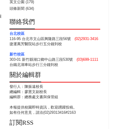
英文公園
(179)
頭條新聞
(634)
圓
聯絡我們
台北校區
116-95 台北市文山區興隆路三段56號
(02)2931-3416
捷運萬芳醫院站步行五分鐘到校
新竹校區
303-01 新竹縣湖口鄉中山路三段530號
(03)699-1111
台鐵北湖車站步行三分鐘到校
關於編輯群
發行人：陳振遠校長
總編輯：廖憲文副校長
編輯群：總務處文書與保管組
本報提供校園即時資訊，歡迎踴躍投稿。
如有任何意見，請洽(02)29313416#2163
訂閱RSS