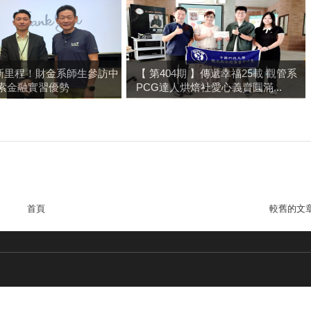
新里程！財金系師生參訪中
【 第404期 】傳遞幸福25載 觀管系
探索金融實習優勢
PCG達人烘焙社愛心義賣圓滿...
首頁
較舊的文