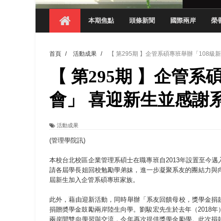
【 第404期 】影視系榮獲59屆美國休士
本期焦點
頭條新聞
國際兩岸
榮
【 第404期 】你抓得到我嗎？數媒系VR
【 第404期 】數媒系《光影潛歷史》榮獲
首頁
/
活動成果
/
【 第295期 】企管系碩專班舉辦「108
【 第404期 】探索空間設計解方 室設系學子於
【 第295期 】企管
【 第404期 】從創意到實踐 數媒系學生
【 第404期 】以品格奠基、用領導領航：
會」 喜迎新生並感謝
【 第404期 】此夏，向未來！ 中國科大
活動成果
領航AI創先例！ 數媒系錄音室獲「杜比全景
(管理學院訊)
本校台北校區企業管理系碩士在職專班自2013年設置至今邁入
請各屆學長姐回校勉勵學弟妹，進一步凝聚系友的團結力與
屆新生加入企管系碩專班家族。
此外，藉由迎新活動，同時舉辦「系友回饋母校，獎學金捐
捐贈奬學金鼓勵兩岸陸生向學。劉駿宏先生於去年（2018
兩岸間雙向學習與交流，今年再次提供獎學金勵學。此次捐