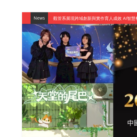
News
觀管系展現跨域創新與實作育人成效 AI智
學務處舉辦「董事長『聊』心室」 上官董事
成人之美成就學生夢想 菁英學程陪伴財金系
金曲陣容強勢進駐！中國科大原民音樂成果展
數媒系《天堂的尾巴》、《礦影》勇奪台灣
師生攜手磨練一個月！觀管系榮獲天籟盃全
一銀彭仁主中國科大開講 解密AI時代的金
通識教育中心主辦「114學年度AI英文自我
數據後的溫度：財金系傑出校友共議「人文
森城建設股份有限公司捐贈 嘉惠行管系莘莘
產學合作新里程！財金系師生參訪中租控股 
英文公園 315期