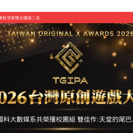
慧餐飲管家獲全國第二名
長與青年學子溫馨對談 傳遞品格與智慧力量
學生蛻變成金融新星
 燃爆傳統與現代
原創遊戲大賞雙佳作
國大專廣播詞競賽英文組佳作
融轉型與數位正義
介紹比賽」成績出爐
素養」 點亮智慧金融時代的跨域新局
學子
探索金融實習優勢