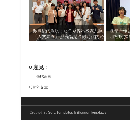
數據後的溫度：財金系傑出校友共議
產學合作
「人文素養」 點亮智慧金融時代的跨
租控股 
域...
0 意見 :
張貼留言
較新的文章
Created By
Sora Templates
&
Blogger Templates