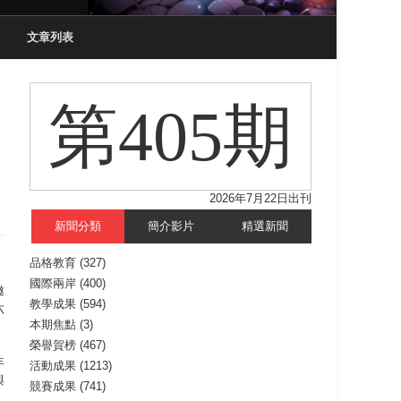
文章列表
第405期
2026年7月22日出刊
新聞分類
簡介影片
精選新聞
品格教育
(327)
國際兩岸
(400)
邀
教學成果
(594)
六
本期焦點
(3)
榮譽賀榜
(467)
年
活動成果
(1213)
與
競賽成果
(741)
，