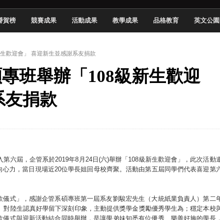
頓國際影展最高榮譽白金獎
譽賀榜
競賽成果
活動成果
教學成果
品格教育
英文公園
新創遊戲抱回金點新秀獎
全國實務專題競賽第一名
級新生歡迎會」 喜迎新生並感謝系友捐款
 2026 TSID 提出具體舊建築再利用提案
系碩專班舉辦「108級新生歡迎
於技專校院電腦動畫競賽嶄露頭角
中國科大雙校區學生會全國賽勇奪佳績
系友捐款
新竹畢典青銀共學、逐夢啟航
聲」與「Wwise」雙認證
第六屆，企管系於2019年8月24日(六)舉辦「108級新生歡迎會」，此次活動
向心力，當日現場近20位學長姐回母校齊聚。活動由第五屆同學們代表喜迎第
款儀式」，感謝企管系碩專班第一屆系友劉駿宏先生（大統紙業負責人）第二
年）對陸生認真好學留下深刻印象，主動提供獎學金獎勵優秀學生為；穩定本校
款儀式與迎新活動結合同時舉辦，是讓學弟妹知悉有位優秀、樂善好施的學長