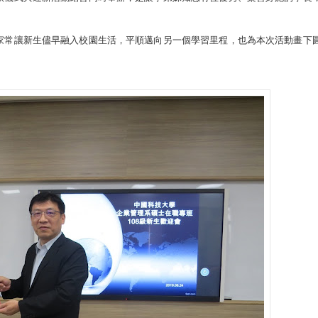
家常讓新生儘早融入校園生活，平順邁向另一個學習里程，也為本次活動畫下