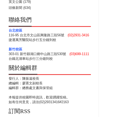
英文公園
(179)
頭條新聞
(634)
聯絡我們
台北校區
116-95 台北市文山區興隆路三段56號
(02)2931-3416
捷運萬芳醫院站步行五分鐘到校
新竹校區
303-01 新竹縣湖口鄉中山路三段530號
(03)699-1111
台鐵北湖車站步行三分鐘到校
關於編輯群
發行人：陳振遠校長
總編輯：廖憲文副校長
編輯群：總務處文書與保管組
本報提供校園即時資訊，歡迎踴躍投稿。
如有任何意見，請洽(02)29313416#2163
訂閱RSS