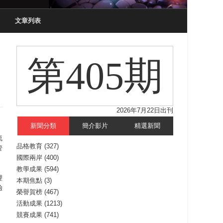
文章列表
第405期
2026年7月22日出刊
新聞分類
簡介影片
精選新聞
流
品格教育
(327)
管
國際兩岸
(400)
教學成果
(594)
理
本期焦點
(3)
驗
榮譽賀榜
(467)
活動成果
(1213)
競賽成果
(741)