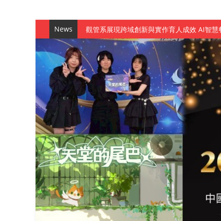
News
觀管系展現跨域創新與實作育人成效 AI智
學務處舉辦「董事長『聊』心室」 上官董事
成人之美成就學生夢想 菁英學程陪伴財金系
金曲陣容強勢進駐！中國科大原民音樂成果展
數媒系《天堂的尾巴》、《礦影》勇奪台灣
師生攜手磨練一個月！觀管系榮獲天籟盃全
一銀彭仁主中國科大開講 解密AI時代的金
通識教育中心主辦「114學年度AI英文自我
數據後的溫度：財金系傑出校友共議「人文
森城建設股份有限公司捐贈 嘉惠行管系莘莘
產學合作新里程！財金系師生參訪中租控股 
英文公園 315期