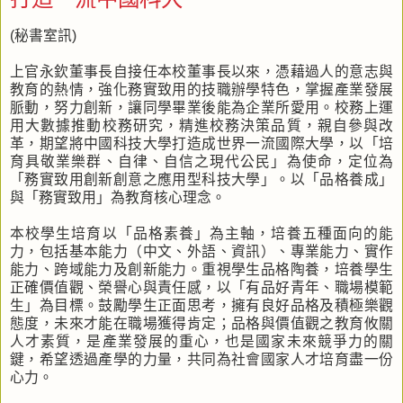
(秘書室訊)
上官永欽董事長自接任本校董事長以來，憑藉過人的意志與
教育的熱情，強化務實致用的技職辦學特色，掌握產業發展
脈動，努力創新，讓同學畢業後能為企業所愛用。校務上運
用大數據推動校務研究，精進校務決策品質，親自參與改
革，期望將中國科技大學打造成世界一流國際大學，以「培
育具敬業樂群、自律、自信之現代公民」為使命，定位為
「務實致用創新創意之應用型科技大學」。以「品格養成」
與「務實致用」為教育核心理念。
本校學生培育以「品格素養」為主軸，培養五種面向的能
力，包括基本能力（中文、外語、資訊）、專業能力、實作
能力、跨域能力及創新能力。重視學生品格陶養，培養學生
正確價值觀、榮譽心與責任感，以「有品好青年、職場模範
生」為目標。鼓勵學生正面思考，擁有良好品格及積極樂觀
態度，未來才能在職場獲得肯定；品格與價值觀之教育攸關
人才素質，是產業發展的重心，也是國家未來競爭力的關
鍵，希望透過產學的力量，共同為社會國家人才培育盡一份
心力。