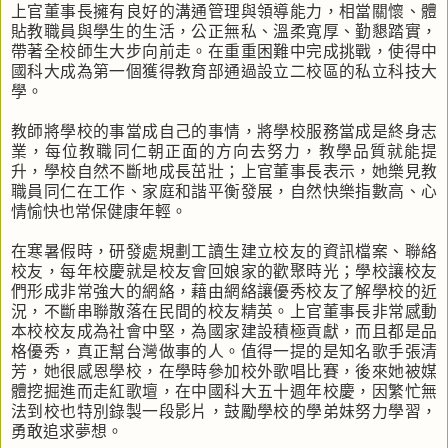
上官董事長擁有良好的溝通管理與領導能力，相當關懷、體
貼教職員與學生的生活，公正無私、溫柔寬厚、勤懇踏實，
帶著全校師生大步向前走。在重重困難中完成挑戰，使得中
國科大成為第一個獲得教育部通過設立二校區的私立科技大
學。
教師將學校的事當成自己的事情，將學校服務當成是終身志
業，每位教職同仁朝正面的方向去努力，教學品質就能提
升，學校自然不斷地成長茁壯；上官董事長表示，她樂見教
職員同仁在工作、家庭和諧平衡發展，自然快樂指數高、心
情愉快也常保健康年輕。
在寒暑假時，研發處規劃工讀生建立校友的資訊檔案、聯絡
校友，每年校慶就是校友會回娘家的歡聚時光；學校讓校友
們形成非常強大的網絡，藉由網絡讓優秀校友了解學校的近
況，不斷串聯散落在民間的校友精英。上官董事長非常感動
本校校友成為社會中堅，為國家建設積極貢獻，而且都是品
格優秀，真正幫台灣做事的人。值得一提的是知名歌手張清
芳，她很感恩學校，在學時參加校外歌唱比賽，後來她被媒
體挖掘進而走紅歌壇，在中國科大五十週年校慶，因繁忙無
法到校也特別錄製一段影片，鼓勵學校的學弟妹努力學習，
勇敢追求夢想。