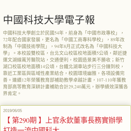
中國科技大學電子報
中國科技大學創立於民國54年，前身為「中國市政專校」，
72年配合國家發展，更名為「中國工商專科學校」，89年改
制為「中國技術學院」，94年8月正式改名為「中國科技大
學」。本校設雙校區，台北文山校區校地面積5公頃，鄰近捷
運文湖線萬芳醫院站，交通便利，校園造景美不勝收；新竹
湖口校區校地面積14公頃，台鐵北湖車站步行三分鐘到校，
靠近工業區與區域性產業結合，校園環境幽雅，各項設備完
善。連續12年榮獲教育部補助教學卓越計畫，107-110年獲教
育部高等教育深耕計畫補助合計29,240萬元，辦學績效深獲各
界肯定。
2019/06/05
【 第290期 】上官永欽董事長務實辦學
打造一流中國科大