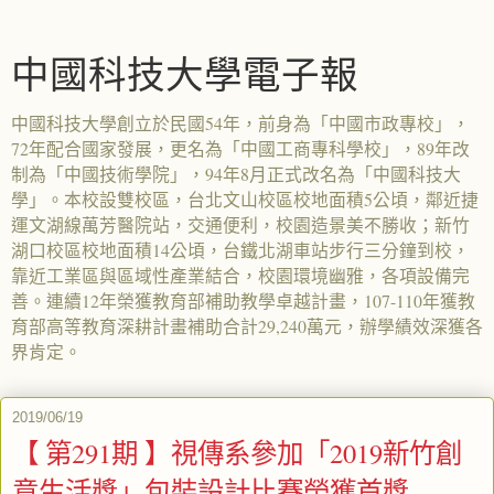
中國科技大學電子報
中國科技大學創立於民國54年，前身為「中國市政專校」，
72年配合國家發展，更名為「中國工商專科學校」，89年改
制為「中國技術學院」，94年8月正式改名為「中國科技大
學」。本校設雙校區，台北文山校區校地面積5公頃，鄰近捷
運文湖線萬芳醫院站，交通便利，校園造景美不勝收；新竹
湖口校區校地面積14公頃，台鐵北湖車站步行三分鐘到校，
靠近工業區與區域性產業結合，校園環境幽雅，各項設備完
善。連續12年榮獲教育部補助教學卓越計畫，107-110年獲教
育部高等教育深耕計畫補助合計29,240萬元，辦學績效深獲各
界肯定。
2019/06/19
【 第291期 】視傳系參加「2019新竹創
意生活獎」包裝設計比賽榮獲首獎