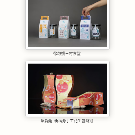
徐啟嫚－村食堂
陳俞甄_新福源手工花生醬酥餅