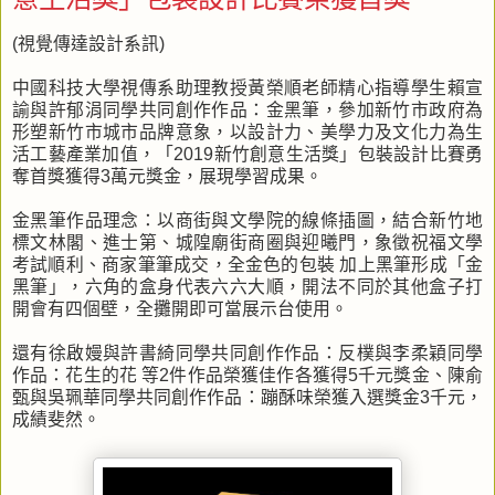
(視覺傳達設計系訊)
中國科技大學視傳系助理教授黃榮順老師精心指導學生賴宣
諭與許郁涓同學共同創作作品：金黑筆，參加新竹市政府為
形塑新竹市城市品牌意象，以設計力、美學力及文化力為生
活工藝產業加值，「2019新竹創意生活獎」包裝設計比賽勇
奪首獎獲得3萬元獎金，展現學習成果。
金黑筆作品理念：以商街與文學院的線條插圖，結合新竹地
標文林閣、進士第、城隍廟街商圈與迎曦門，象徵祝福文學
考試順利、商家筆筆成交，全金色的包裝 加上黑筆形成「金
黑筆」，六角的盒身代表六六大順，開法不同於其他盒子打
開會有四個壁，全攤開即可當展示台使用。
還有徐啟嫚與許書綺同學共同創作作品：反樸與李柔穎同學
作品：花生的花 等2件作品榮獲佳作各獲得5千元獎金、陳俞
甄與吳珮華同學共同創作作品：蹦酥味榮獲入選獎金3千元，
成績斐然。