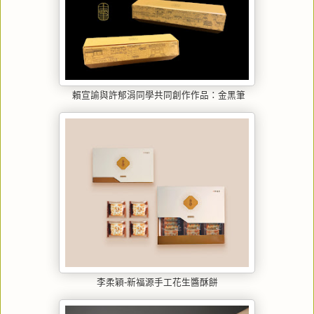
賴宣諭與許郁涓同學共同創作作品：金黑筆
李柔穎-新福源手工花生醬酥餅