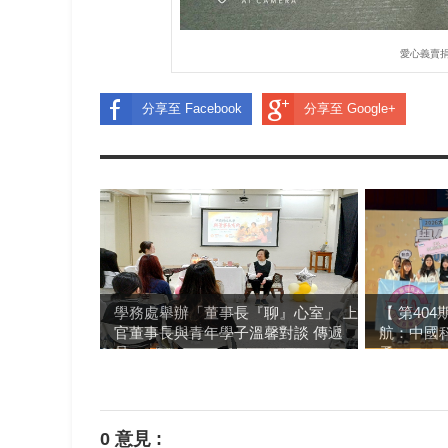
愛心義賣
分享至 Facebook
分享至 Google+
學務處舉辦「董事長『聊』心室」 上
【 第40
官董事長與青年學子溫馨對談 傳遞
航：中國
品...
勇...
0 意見 :