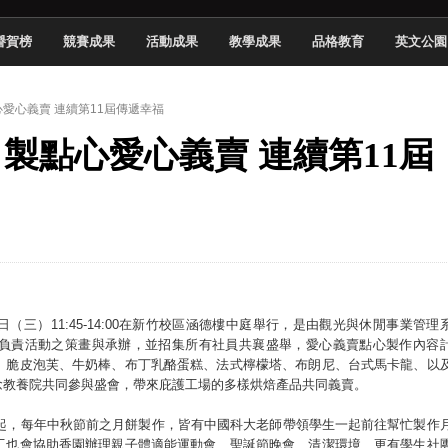
頓國際影展最高榮譽白金獎
譽賀榜
競賽成果
活動成果
教學成果
品格教育
英文公園
新創遊戲抱回金點新秀獎
全國實務專題競賽第一名
心愛心義賣 連續第11屆傳遞幸福
 2026 TSID 提出具體舊建築再利用提案
自製點心愛心義賣 連續第11屆
於技專校院電腦動畫競賽嶄露頭角
中國科大雙校區學生會全國賽勇奪佳績
新竹畢典青銀共學、逐夢啟航
聲」與「Wwise」雙認證
日（三）11:45-14:00在新竹校區涵德樓中庭舉行，是由觀光與休閒事業管理
學負責活動之策畫與承辦，並招集所有社員共襄盛舉，愛心義賣點心製作內容
、脆皮泡芙、牛奶棒、布丁乳酪蛋糕、法式檸檬塔、布朗尼、台式馬卡龍、以
念教養院共同參與盛會，帶來庇護工場的多樣烘焙產品共同義賣。
年起，每年中秋節前之月餅製作，皆有中國科大老師帶領學生一起前往幫忙製作
工也會協助香園辦理親子體適能運動會、聖誕節晚會、清潔環境、更有學生社