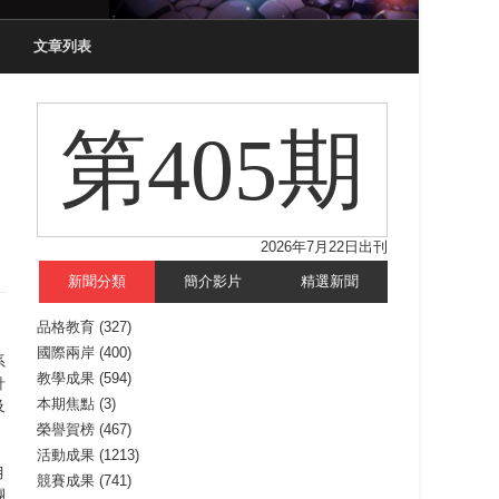
文章列表
第405期
2026年7月22日出刊
新聞分類
簡介影片
精選新聞
品格教育
(327)
國際兩岸
(400)
系
教學成果
(594)
計
本期焦點
(3)
及
榮譽賀榜
(467)
活動成果
(1213)
月
競賽成果
(741)
團