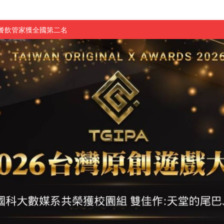
慧餐飲管家獲全國第二名
長與青年學子溫馨對談 傳遞品格與智慧力量
學生蛻變成金融新星
 燃爆傳統與現代
原創遊戲大賞雙佳作
國大專廣播詞競賽英文組佳作
融轉型與數位正義
介紹比賽」成績出爐
素養」 點亮智慧金融時代的跨域新局
學子
探索金融實習優勢