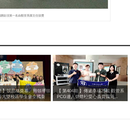
捐贈款項第一名由觀管系羅主任頒獎
4期 】以品格奠基、用領導領
【 第404期 】傳遞幸福25載 觀管系
科大雙校區學生會全國賽
PCG達人烘焙社愛心義賣圓滿...