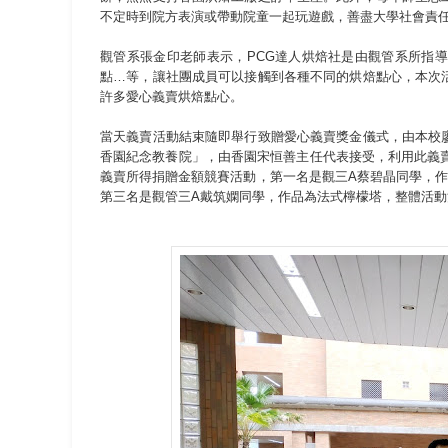
不定時到院方表演或帶動院童一起玩遊戲，善盡大學社會責
觀管系張金印老師表示，PCG達人烘焙社是由觀管系所指
點…等，讓社團成員可以接觸到各種不同的烘焙點心，本次
許多愛心義賣烘焙點心。
當天義賣活動結束隨即舉行致贈愛心義賣獎金儀式，由本校
香園紀念教養院」，由香園宋恒善主任代表接受，利用此義
義賣所得捐贈金額競賽活動，第一名是觀三A蔡碧晶同學，
第三名是觀管三A戴筑嫻同學，作品為法式檸檬塔，整體活