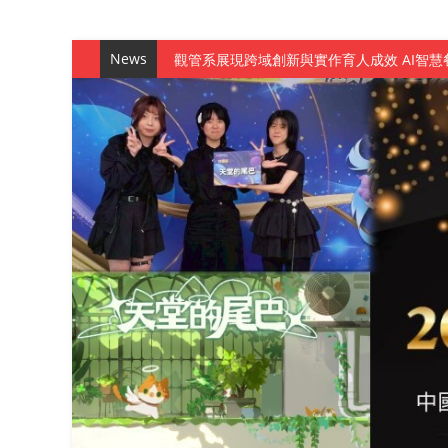
News
觀管系展現跨域創新與實作育人成效 AI智
學務處舉辦「董事長『聊』心室」 上官董事
成人之美成就學生夢想 菁英學程陪伴財金系
金曲陣容強勢進駐！中國科大原民音樂成果展
數媒系《天堂的尾巴》、《礦影》勇奪台灣
師生攜手磨練一個月！觀管系榮獲天籟盃全
一銀彭仁主中國科大開講 解密AI時代的金
通識教育中心主辦「114學年度AI英文自我
數據後的溫度：財金系傑出校友共議「人文
森城建設股份有限公司捐贈 嘉惠行管系莘莘
產學合作新里程！財金系師生參訪中租控股 
英文公園 315期