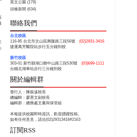
英文公園
(179)
頭條新聞
(634)
西
聯絡我們
購
台北校區
116-95 台北市文山區興隆路三段56號
(02)2931-3416
立
捷運萬芳醫院站步行五分鐘到校
心
，
新竹校區
303-01 新竹縣湖口鄉中山路三段530號
(03)699-1111
台鐵北湖車站步行三分鐘到校
關於編輯群
發行人：陳振遠校長
總編輯：廖憲文副校長
編輯群：總務處文書與保管組
本報提供校園即時資訊，歡迎踴躍投稿。
如有任何意見，請洽(02)29313416#2163
訂閱RSS