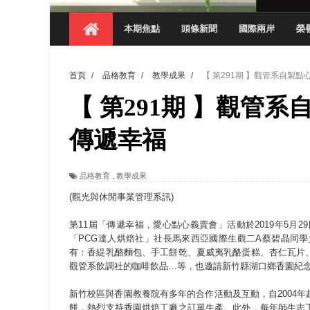
【 第404期 】影視系榮獲59屆美國休士
本期焦點
頭條新聞
國際兩岸
榮
【 第404期 】你抓得到我嗎？數媒系VR
【 第404期 】數媒系《光影潛歷史》榮獲
首頁
/
品格教育
/
教學成果
/
【 第291期 】觀管系自製點
【 第404期 】探索空間設計解方 室設系學子於
【 第291期 】觀管系
【 第404期 】從創意到實踐 數媒系學生
【 第404期 】以品格奠基、用領導領航：
傳遞幸福
【 第404期 】此夏，向未來！ 中國科大
品格教育
,
教學成果
領航AI創先例！ 數媒系錄音室獲「杜比全景
(觀光與休閒事業管理系訊)
第11屆「傳遞幸福，愛心點心義賣會」活動於2019年5月29
「PCG達人烘焙社」社長馬來西亞國際生觀二A蔡碧晶同
有：香緹乳酪麵包、手工餅乾、夏威夷乳酪蛋糕、杏仁瓦片
觀管系飲調社的咖啡飲品…等，也邀請新竹縣湖口鄉香園紀
新竹校區與香園教養院有多年的合作活動及互動，自2004
餅，熱烈支持香園烘焙工廠之訂單生產。此外，每年師生志