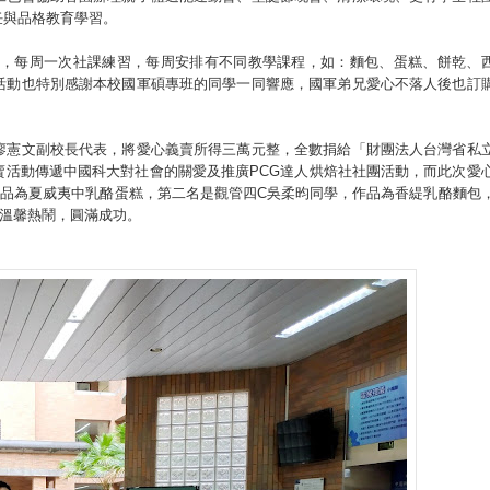
任與品格教育學習。
導，每周一次社課練習，每周安排有不同教學課程，如：麵包、蛋糕、餅乾、
活動也特別感謝本校國軍碩專班的同學一同響應，國軍弟兄愛心不落人後也訂
廖憲文副校長代表，將愛心義賣所得三萬元整，全數捐給「財團法人台灣省私
賣活動傳遞中國科大對社會的關愛及推廣PCG達人烘焙社社團活動，而此次愛
作品為夏威夷中乳酪蛋糕，第二名是觀管四C吳柔昀同學，作品為香緹乳酪麵包
動溫馨熱鬧，圓滿成功。