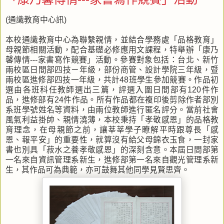
(通識教育中心訊)
本校通識教育中心為聯繫親情，並結合學務處「品格教育」
母親節相關活動，配合基礎必修應用文課程，特舉辦「康乃
馨傳情---家書寫作競賽」活動。參賽對象包括：台北、新竹
兩校區日間部四技ㄧ年級，部份商管、設計學院三年級，暨
兩校區進修部四技一年級，共計48班學生參加競賽。作品初
選由各班科任教師選出三篇，評選入圍日間部有120件作
品，進修部有24件作品。所有作品都在複印後剪除作者部別
系班學號姓名等資料，由兩位教師進行匿名評分。當前社會
風氣利益掛帥、親情澆薄，本校秉持「孝敬感恩」的品格教
育理念，在母親節之前，讓莘莘學子瞭解平時跟尊長「感
恩、報平安」的重要性，就算沒有給父母錦衣玉食，一封家
書也別具「菽水之養孝敬感恩」的深刻含意。本屆日間部第
一名來自資訊管理系新生，進修部第一名來自觀光管理系新
生，其作品可為典範，亦可鼓舞其他同學見賢思齊。