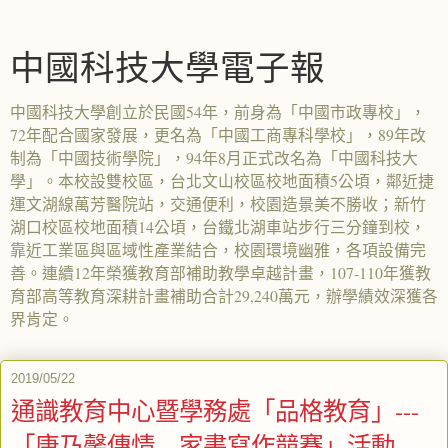
中國科技大學電子報
中國科技大學創立於民國54年，前身為「中國市政專校」，
72年配合國家發展，更名為「中國工商專科學校」，89年改
制為「中國技術學院」，94年8月正式改名為「中國科技大
學」。本校設雙校區，台北文山校區校地面積5公頃，鄰近捷
運文湖線萬芳醫院站，交通便利，校園造景美不勝收；新竹
湖口校區校地面積14公頃，台鐵北湖車站步行三分鐘到校，
靠近工業區與區域性產業結合，校園環境幽雅，各項設備完
善。連續12年榮獲教育部補助教學卓越計畫，107-110年獲教
育部高等教育深耕計畫補助合計29,240萬元，辦學績效深獲各
界肯定。
2019/05/22
通識教育中心暨學務處「品格教育」---
「康乃馨傳情---家書寫作競賽」活動