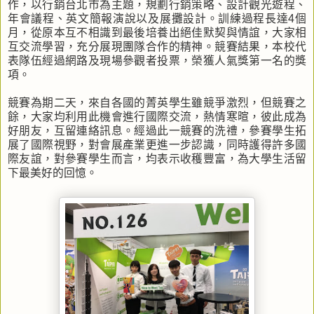
作，以行銷台北市為主題，規劃行銷策略、設計觀光遊程、
年會議程、英文簡報演說以及展攤設計。訓練過程長達4個
月，從原本互不相識到最後培養出絕佳默契與情誼，大家相
互交流學習，充分展現團隊合作的精神。競賽結果，本校代
表隊伍經過網路及現場參觀者投票，榮獲人氣獎第一名的獎
項。
競賽為期二天，來自各國的菁英學生雖競爭激烈，但競賽之
餘，大家均利用此機會進行國際交流，熱情寒暄，彼此成為
好朋友，互留連絡訊息。經過此一競賽的洗禮，參賽學生拓
展了國際視野，對會展產業更進一步認識，同時護得許多國
際友誼，對參賽學生而言，均表示收穫豐富，為大學生活留
下最美好的回憶。