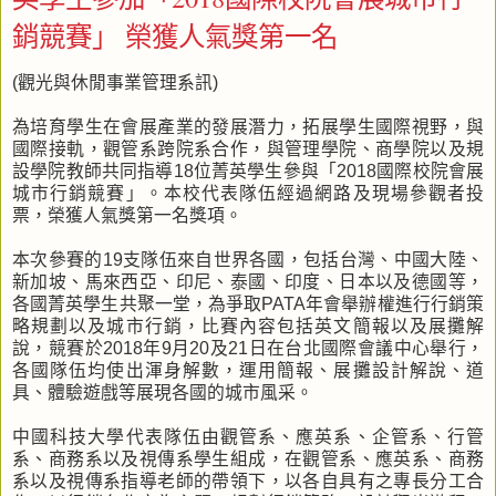
銷競賽」 榮獲人氣獎第一名
(觀光與休閒事業管理系訊)
為培育學生在會展產業的發展潛力，拓展學生國際視野，與
國際接軌，觀管系跨院系合作，與管理學院、商學院以及規
設學院教師共同指導18位菁英學生參與「2018國際校院會展
城市行銷競賽」。本校代表隊伍經過網路及現場參觀者投
票，榮獲人氣獎第一名獎項。
本次參賽的19支隊伍來自世界各國，包括台灣、中國大陸、
新加坡、馬來西亞、印尼、泰國、印度、日本以及德國等，
各國菁英學生共聚一堂，為爭取PATA年會舉辦權進行行銷策
略規劃以及城市行銷，比賽內容包括英文簡報以及展攤解
說，競賽於2018年9月20及21日在台北國際會議中心舉行，
各國隊伍均使出渾身解數，運用簡報、展攤設計解說、道
具、體驗遊戲等展現各國的城市風采。
中國科技大學代表隊伍由觀管系、應英系、企管系、行管
系、商務系以及視傳系學生組成，在觀管系、應英系、商務
系以及視傳系指導老師的帶領下，以各自具有之專長分工合