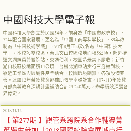
中國科技大學電子報
中國科技大學創立於民國54年，前身為「中國市政專校」，
72年配合國家發展，更名為「中國工商專科學校」，89年改
制為「中國技術學院」，94年8月正式改名為「中國科技大
學」。本校設雙校區，台北文山校區校地面積5公頃，鄰近捷
運文湖線萬芳醫院站，交通便利，校園造景美不勝收；新竹
湖口校區校地面積14公頃，台鐵北湖車站步行三分鐘到校，
靠近工業區與區域性產業結合，校園環境幽雅，各項設備完
善。連續12年榮獲教育部補助教學卓越計畫，107-110年獲教
育部高等教育深耕計畫補助合計29,240萬元，辦學績效深獲各
界肯定。
2018/11/14
【 第277期 】觀管系跨院系合作輔導菁
英學生參加「2018國際校院會展城市行