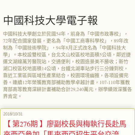
中國科技大學電子報
中國科技大學創立於民國54年，前身為「中國市政專校」，
72年配合國家發展，更名為「中國工商專科學校」，89年改
制為「中國技術學院」，94年8月正式改名為「中國科技大
學」。本校設雙校區，台北文山校區校地面積5公頃，鄰近捷
運文湖線萬芳醫院站，交通便利，校園造景美不勝收；新竹
湖口校區校地面積14公頃，台鐵北湖車站步行三分鐘到校，
靠近工業區與區域性產業結合，校園環境幽雅，各項設備完
善。連續12年榮獲教育部補助教學卓越計畫，107-110年獲教
育部高等教育深耕計畫補助合計29,240萬元，辦學績效深獲各
界肯定。
2018/10/31
【 第276期 】廖副校長與梅執行長赴馬
來西亞參加「馬來西亞招生平台交流