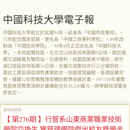
中國科技大學電子報
中國科技大學創立於民國54年，前身為「中國市政專校」，
72年配合國家發展，更名為「中國工商專科學校」，89年改
制為「中國技術學院」，94年8月正式改名為「中國科技大
學」。本校設雙校區，台北文山校區校地面積5公頃，鄰近捷
運文湖線萬芳醫院站，交通便利，校園造景美不勝收；新竹
湖口校區校地面積14公頃，台鐵北湖車站步行三分鐘到校，
靠近工業區與區域性產業結合，校園環境幽雅，各項設備完
善。連續12年榮獲教育部補助教學卓越計畫，107-110年獲教
育部高等教育深耕計畫補助合計29,240萬元，辦學績效深獲各
界肯定。
2018/10/31
【 第276期 】行管系山東商業職業技術
學院交換生 獲管理學院傑出校友獎學金