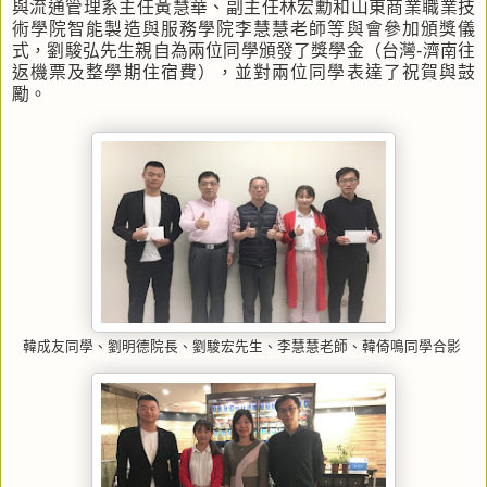
與流通管理系主任黃慧華、副主任林宏勳和山東商業職業技
術學院智能製造與服務學院李慧慧老師等與會參加頒獎儀
式，劉駿弘先生親自為兩位同學頒發了獎學金（台灣-濟南往
返機票及整學期住宿費），並對兩位同學表達了祝賀與鼓
勵。
韓成友同學、劉明德院長、劉駿宏先生、李慧慧老師、韓倚鳴同學合影