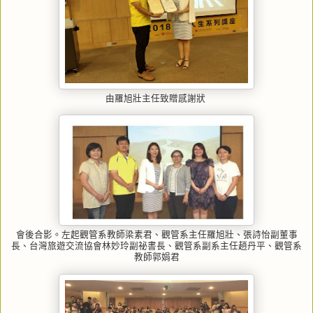
由羅旭壯主任致贈感謝狀
、
會後合影。左起觀管系教師梁素君、觀管系主任羅旭壯
張詩怡副董事
、
長
台灣旅遊交流協會林妙玲副祕書長、觀管系副系主任趙丹平、觀管系
教師郭娟君