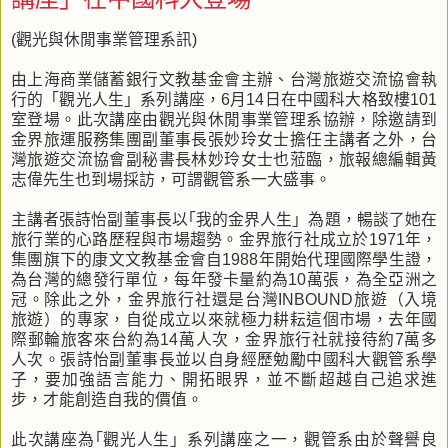
(觀光與休閒事業管理系訊)
由上海商業儲蓄銀行文教基金會主辦、台灣旅遊交流協會執
行的「觀光人生」系列講座，6月14日在中國科大格致樓101
室登場。此次講座由觀光與休閒事業管理系協辦，除邀請到
金界旅運服務集團副董事長張妙玲女士擔任主講者之外，台
灣旅遊交流協會副秘書長林妙玲女士也蒞臨，旅報總編輯黃
志偉先生也到場採訪，可謂觀管系一大盛事。
主講者張詩怡副董事長以｢我的金界人生」為題，暢談了她在
旅行業的心路歷程與市場趨勢。金界旅行社成立於1971年，
集團旗下的康文文教基金會自1988年開始代理國際學生證，
為台灣的總發行單位，每年發卡量約為10萬張，為全亞洲之
冠。除此之外，金界旅行社還是台灣INBOUND旅遊（入境
旅遊）的專家，自從成立以來就極力耕耘這個市場，去年國
際郵輪旅客來台約為14萬人次，金界旅行社就接待約7萬多
人次。張詩怡副董事長並以自身經歷勉勵中國科大觀管系學
子，要加強語言能力、開拓眼界，並不斷超越自己追求進
步，才能創造自我的價值。
此次講座為｢觀光人生」系列講座之一，觀管系由於聲譽良