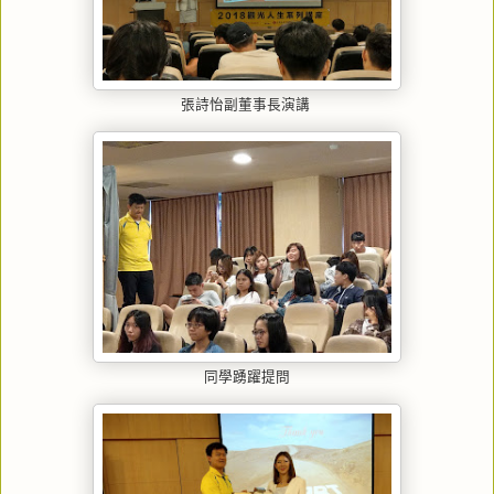
張詩怡副董事長演講
同學踴躍提問