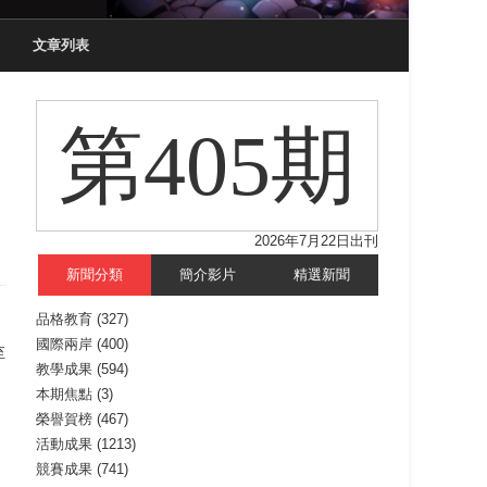
文章列表
第405期
2026年7月22日出刊
新聞分類
簡介影片
精選新聞
品格教育
(327)
國際兩岸
(400)
至
教學成果
(594)
，
本期焦點
(3)
榮譽賀榜
(467)
」
活動成果
(1213)
競賽成果
(741)