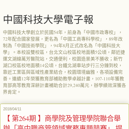
中國科技大學電子報
中國科技大學創立於民國54年，前身為「中國市政專校」，
72年配合國家發展，更名為「中國工商專科學校」，89年改
制為「中國技術學院」，94年8月正式改名為「中國科技大
學」。本校設雙校區，台北文山校區校地面積5公頃，鄰近捷
運文湖線萬芳醫院站，交通便利，校園造景美不勝收；新竹
湖口校區校地面積14公頃，台鐵北湖車站步行三分鐘到校，
靠近工業區與區域性產業結合，校園環境幽雅，各項設備完
善。連續12年榮獲教育部補助教學卓越計畫，107-110年獲教
育部高等教育深耕計畫補助合計29,240萬元，辦學績效深獲各
界肯定。
2018/04/11
【 第264期 】商學院及管理學院聯合舉
辦「高中職商管領域實務專題競賽」 提