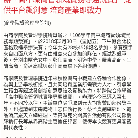
供平台飆創意 培育產業即戰力
(商學院暨管理學院訊)
由商學院及管理學院所舉辦之「106學年高中職商管領域實
務專題競賽」，於2018年3月30日（星期五）下午假台北校
區格致樓舉辦決賽；今年共有28校45隊報名參加，參賽選手
來自四面八方，更有由離島來台參加的隊伍，經激烈競爭
後，分別由曙光女中、彰化高商、明道中學、羅東高商、宜
蘭高商、育達高職與彰化高商拿下各組優勝。
商學院及管理學院近年來積極與高中職建立各種合作關係，
為與上游學校銜接，且共同培育產業所需戰力人才，引導學
生藉由專題激發創新創意思維及實務能力，特跨院合作舉辦
「高中職商管領域實務專題競賽」，辦理迄今已邁入第七
年。不同於以往，主辦單位除爭取到元大期貨贊助部份獎金
外，也邀請到東森購物王志仁執行長、蔡孟熹副總經理、翰
品酒店嚴天立總經理、樂高渥克公關廣告活動有限公司郭慶
輝執行長等業界高階主管擔任評審，使得本次競賽更具客觀
與代表性。