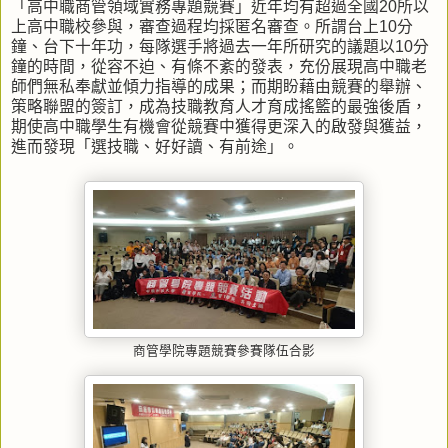
「高中職商管領域實務專題競賽」近年均有超過全國20所以
上高中職校參與，審查過程均採匿名審查。所謂台上10分
鐘、台下十年功，每隊選手將過去一年所研究的議題以10分
鐘的時間，從容不迫、有條不紊的發表，充份展現高中職老
師們無私奉獻並傾力指導的成果；而期盼藉由競賽的舉辦、
策略聯盟的簽訂，成為技職教育人才育成搖籃的最強後盾，
期使高中職學生有機會從競賽中獲得更深入的啟發與獲益，
進而發現「選技職、好好讀、有前途」。
商管學院專題競賽參賽隊伍合影