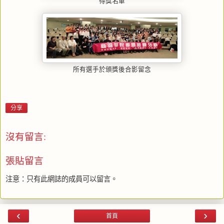
得獎名單
所有選手於頒獎後合影留念
分享
沒有留言:
張貼留言
注意：只有此網誌的成員可以留言。
‹
›
首頁