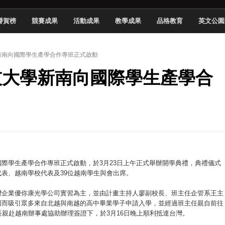
 2026 TSID 提出具體舊建築再利用提案
譽賀榜
競賽成果
活動成果
教學成果
品格教育
英文公園
於技專校院電腦動畫競賽嶄露頭角
中國科大雙校區學生會全國賽勇奪佳績
學新南向國際學生產學合作專班正式啟動
新竹畢典青銀共學、逐夢啟航
科技大學新南向國際學生產學合
聲」與「Wwise」雙認證
慧餐飲管家獲全國第二名
長與青年學子溫馨對談 傳遞品格與智慧力量
學生蛻變成金融新星
際學生產學合作專班正式啟動，於3月23日上午正式舉辦開學典禮，典禮儀式
表、越南學校代表及39位越南學生與會出席。
灣企業優你康光學公司實習為主，並由計畫主持人廖副校長、班主任企管系王主
因而吸引眾多來自北越與南越的高中畢業學子申請入學，並經過班主任親自前往
長親赴越南辦事處協助辦理簽證下，於3月16日晚上順利抵達台灣。