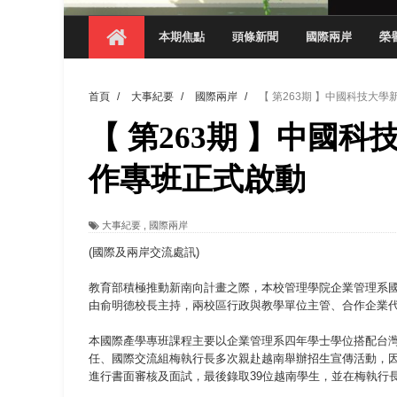
【 第404期 】探索空間設計解方 室設系學子於
本期焦點
頭條新聞
國際兩岸
榮
【 第404期 】從創意到實踐 數媒系學生
【 第404期 】以品格奠基、用領導領航：
首頁
/
大事紀要
/
國際兩岸
/
【 第263期 】中國科技大
【 第404期 】此夏，向未來！ 中國科大
【 第263期 】中國
領航AI創先例！ 數媒系錄音室獲「杜比全景
觀管系展現跨域創新與實作育人成效 AI智
作專班正式啟動
學務處舉辦「董事長『聊』心室」 上官董事
大事紀要
,
國際兩岸
成人之美成就學生夢想 菁英學程陪伴財金系
(國際及兩岸交流處訊)
教育部積極推動新南向計畫之際，本校管理學院企業管理系國
由俞明德校長主持，兩校區行政與教學單位主管、合作企業代
本國際產學專班課程主要以企業管理系四年學士學位搭配台
任、國際交流組梅執行長多次親赴越南舉辦招生宣傳活動，
進行書面審核及面試，最後錄取39位越南學生，並在梅執行