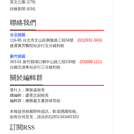
英文公園
(179)
頭條新聞
(634)
聯絡我們
台北校區
116-95 台北市文山區興隆路三段56號
(02)2931-3416
捷運萬芳醫院站步行五分鐘到校
新竹校區
303-01 新竹縣湖口鄉中山路三段530號
(03)699-1111
台鐵北湖車站步行三分鐘到校
關於編輯群
發行人：陳振遠校長
總編輯：廖憲文副校長
編輯群：總務處文書與保管組
本報提供校園即時資訊，歡迎踴躍投稿。
如有任何意見，請洽(02)29313416#2163
訂閱RSS