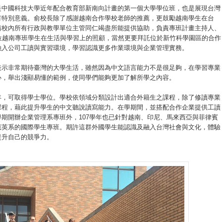
是中國科技大學近年配合教育部新南向計畫的第一個大學學位班，也是展現台灣
有特別意義。俞校長除了感謝越南合作學校老師的推薦，更鼓勵越南學生在台
請校內所有行政與教學單位主管同仁竭盡所能提供協助，負責專班計畫主持人、
位越南專班學生在生活與學習上的照顧，當然更要拜託位於新竹科學園區的合作
融入公司工讀與實習環境，學習認識更多作業環境與企業管理實務。
表示非常期待臺灣的大學生活，雖然因為中文語言能力不是很足夠，在學習專業
心，舉出淺顯易懂的範例，使同學們能夠更加了解所學之內容。
年，可取得學士學位。學校依領域分類設計出適合外籍生之課程，除了修讀專業
課程，藉此提升學生的中文聽說讀寫能力。在學期間，並搭配合作企業提供工讀
期開辦企業管理系專班外，107學年也已針對越南、印尼、馬來西亞與菲律賓
應英系的國際學生專班。期許這群外國學生能認識及融入台灣社會與文化，體驗
提升自己的競爭力。