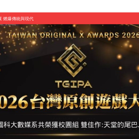
 燃爆傳統與現代
原創遊戲大賞雙佳作
國大專廣播詞競賽英文組佳作
融轉型與數位正義
介紹比賽」成績出爐
素養」 點亮智慧金融時代的跨域新局
學子
探索金融實習優勢
頓國際影展最高榮譽白金獎
新創遊戲抱回金點新秀獎
全國實務專題競賽第一名