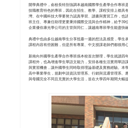
開學典禮中，俞校長特別強調本越南國際學生產學合作專班
技職教育特色的專班，因此在招生、教學、課程安排上都具
灣、在中國科技大學要努力認真學習、讀書與實習工作，也
班主任、專兼任助理更要秉持國際交流與合作精神，給予39
企業優你康光學公司的主管與同仁，讓越南專班學生能盡快
典禮中也由多位越南學生分享抵臺一週的想法及感受，學生
課程內容有些困難，但是所有專業、中文授課老師們都很用
新南向外國學生產學合作專班係本校首次辦理，學生就讀四
課程外，也為增進學生華語文能力，安排各種生活實用華語
與實習機會，讓外國學生同時取得理論基礎及實務經驗。本學
高中畢業學生，規劃申請資訊管理系、行銷與流通管理系、
與母國完全不同且充實的大學生活，並在大學四年期間大幅