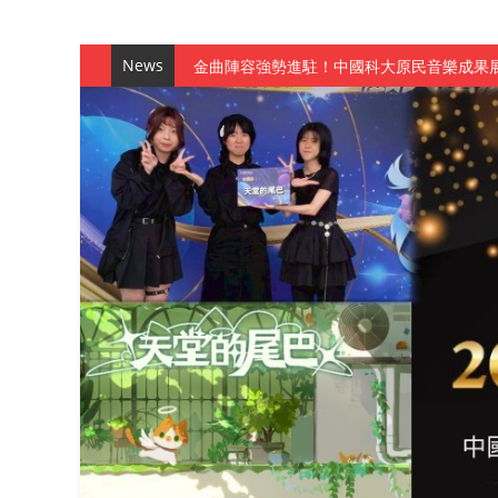
News
金曲陣容強勢進駐！中國科大原民音樂成果展
數媒系《天堂的尾巴》、《礦影》勇奪台灣
師生攜手磨練一個月！觀管系榮獲天籟盃全
一銀彭仁主中國科大開講 解密AI時代的金
通識教育中心主辦「114學年度AI英文自我
數據後的溫度：財金系傑出校友共議「人文
森城建設股份有限公司捐贈 嘉惠行管系莘莘
產學合作新里程！財金系師生參訪中租控股 
英文公園 315期
【 第404期 】影視系榮獲59屆美國休士
【 第404期 】你抓得到我嗎？數媒系VR
【 第404期 】數媒系《光影潛歷史》榮獲