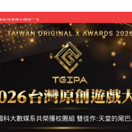
慧餐飲管家獲全國第二名
長與青年學子溫馨對談 傳遞品格與智慧力量
學生蛻變成金融新星
 燃爆傳統與現代
原創遊戲大賞雙佳作
國大專廣播詞競賽英文組佳作
融轉型與數位正義
介紹比賽」成績出爐
素養」 點亮智慧金融時代的跨域新局
學子
探索金融實習優勢