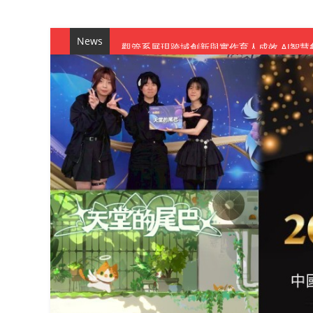
News
觀管系展現跨域創新與實作育人成效 AI智
學務處舉辦「董事長『聊』心室」 上官董事
成人之美成就學生夢想 菁英學程陪伴財金系
金曲陣容強勢進駐！中國科大原民音樂成果展
數媒系《天堂的尾巴》、《礦影》勇奪台灣
師生攜手磨練一個月！觀管系榮獲天籟盃全
一銀彭仁主中國科大開講 解密AI時代的金
通識教育中心主辦「114學年度AI英文自我
數據後的溫度：財金系傑出校友共議「人文
森城建設股份有限公司捐贈 嘉惠行管系莘莘
產學合作新里程！財金系師生參訪中租控股 
英文公園 315期