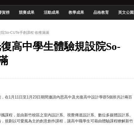
頓國際影展最高榮譽白金獎
譽賀榜
競賽成果
活動成果
教學成果
品格教育
英文公園
新創遊戲抱回金點新秀獎
全國實務專題競賽第一名
院So-CUTe手創課程 收穫滿滿
 2026 TSID 提出具體舊建築再利用提案
光復高中學生體驗規設院So-
於技專校院電腦動畫競賽嶄露頭角
中國科大雙校區學生會全國賽勇奪佳績
滿
新竹畢典青銀共學、逐夢啟航
聲」與「Wwise」雙認證
在1月11日至1月23日期間邀請內思高中及光復高中設計學群5個班共計兩百
創學攜課程，並由新竹校區之室內設計系、視覺傳達設計系、數位多媒體設計系、
備，規劃以可愛風為主的創意創作課程，讓高中職學生可藉由體驗課程瞭解新竹