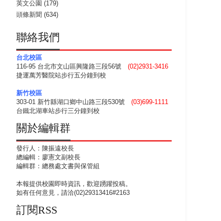
英文公園
(179)
頭條新聞
(634)
聯絡我們
台北校區
116-95 台北市文山區興隆路三段56號
(02)2931-3416
捷運萬芳醫院站步行五分鐘到校
新竹校區
303-01 新竹縣湖口鄉中山路三段530號
(03)699-1111
台鐵北湖車站步行三分鐘到校
關於編輯群
發行人：陳振遠校長
總編輯：廖憲文副校長
編輯群：總務處文書與保管組
本報提供校園即時資訊，歡迎踴躍投稿。
如有任何意見，請洽(02)29313416#2163
訂閱RSS