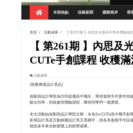
【 第404期 】影視系榮獲59屆美國休士
本期焦點
頭條新聞
國際兩岸
榮
【 第404期 】你抓得到我嗎？數媒系VR
【 第404期 】數媒系《光影潛歷史》榮獲
首頁
/
活動成果
/
【 第261期 】內思及光復高中學生體驗規設
【 第404期 】探索空間設計解方 室設系學子於
【 第261期 】內思及
【 第404期 】從創意到實踐 數媒系學生
【 第404期 】以品格奠基、用領導領航：
CUTe手創課程 收穫滿
【 第404期 】此夏，向未來！ 中國科大
活動成果
領航AI創先例！ 數媒系錄音室獲「杜比全景
(視覺傳達設計系訊)
規劃與設計學院為共同提攜高中職生，學習進階手作實作技能，
餘位同學，到校參與體驗課程，獲得同學們一致讚賞。
本次活動由規劃與設計學院主辦，名為So-CUTe高中職手
影視設計系及互動娛樂設計系五系聯手，就各系進階手作設
校區多年來在軟硬體上的經營成果。