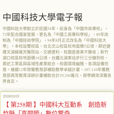
中國科技大學電子報
中國科技大學創立於民國54年，前身為「中國市政專校」，
72年配合國家發展，更名為「中國工商專科學校」，89年改
制為「中國技術學院」，94年8月正式改名為「中國科技大
學」。本校設雙校區，台北文山校區校地面積5公頃，鄰近捷
運文湖線萬芳醫院站，交通便利，校園造景美不勝收；新竹
湖口校區校地面積14公頃，台鐵北湖車站步行三分鐘到校，
靠近工業區與區域性產業結合，校園環境幽雅，各項設備完
善。連續12年榮獲教育部補助教學卓越計畫，107-110年獲教
育部高等教育深耕計畫補助合計29,240萬元，辦學績效深獲各
界肯定。
2018/01/03
【 第258期 】中國科大互動系 創造新
竹縣「喜閱節」數位驚奇