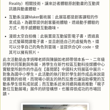
Reality）相關技術，讓來訪者體驗原創動畫的互動資
訊牆與動畫體驗。
互動系沒課Maker藝術展：此展區都是創客課程的作
業成品，為觀眾提供創客藝術體驗，透過動手體驗的
方式，用手感體驗互動趣味。
漫遊太空自拍機：此裝置是互動留影電子書，透過直
立式螢幕閱讀電子書，並且創造自己的虛擬角色。還
可以分享自己的角色到雲端，並提供合QR code，使
其可以擁有照片。
此次活動是由李炳曄老師與陳韻如老師帶領本系一、二年級
同學共同策劃與佈展，將學生在新竹校區互動科技媒體中心
實驗室所創作的作品在【喜閱節】中國科大特展區中展示，
對象為國中小學生。此活動的執行對於學生創作成品來說是
很實務的檢視，而現場小朋友的熱烈反應也讓協助導覽的互
動系學生很有成就感；而互動系近來持續與廠商推動「親子
數位互動展場」展件的研發構想，也獲得很成功的市場回
饋。