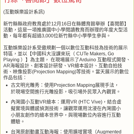
(互動娛樂設計系訊)
新竹縣縣政府教育處於12月16日在縣體育館舉辦【喜閱節】
活動，這是一項推廣國中小學閱讀教育而辦理的年度大型活
動，每年都有超過3,000位新竹縣中小學學生參與。
互動娛樂設計系受邀規劃一個以數位互動科技為技術的展示
特區，並以【中國科大沒課來玩（ CUTe Makers, Go
Playing ）】為主題， 在現場展示了Arduino 互動程式開發、
AR海報設計、創客設計研發、VR繪本設計、互動自拍技
術、映像投影(Projection Mapping)等技術。當天展示的數位
作品包括：
古文明光雕秀：使用Projection Mapping展現手法，
於現場空間進行光雕投影，吸引場外民眾入內觀賞。
內灣國小互動VR繪本：運用VR (HTC Vive)，結合虛
擬實境與體感偵測技術，讓觀眾運用沈浸在內灣國小
小朋友創作的繪本世界中，與現場數位內容進行互動
體驗。
台灣原創動畫互動海報：使用擴增實境（Augmented