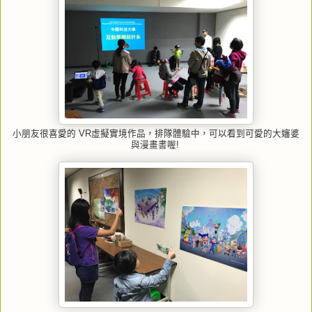
小朋友很喜愛的 VR虛擬實境作品，排隊體驗中，可以看到可愛的大嬸婆
與漫畫書喔!