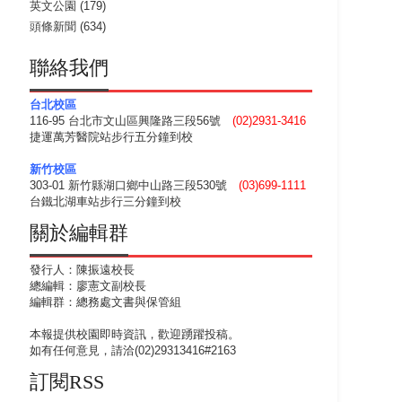
英文公園
(179)
頭條新聞
(634)
聯絡我們
台北校區
116-95 台北市文山區興隆路三段56號
(02)2931-3416
捷運萬芳醫院站步行五分鐘到校
新竹校區
303-01 新竹縣湖口鄉中山路三段530號
(03)699-1111
台鐵北湖車站步行三分鐘到校
關於編輯群
發行人：陳振遠校長
總編輯：廖憲文副校長
編輯群：總務處文書與保管組
本報提供校園即時資訊，歡迎踴躍投稿。
如有任何意見，請洽(02)29313416#2163
訂閱RSS