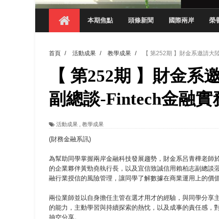
【 第404期 】你抓得到我嗎？數媒系VR
本期焦點
頭條新聞
國際兩岸
榮
【 第404期 】數媒系《光影潛歷史》榮獲
【 第404期 】探索空間設計解方 室設系學子於
首頁
/
活動成果
/
教學成果
/
【 第252期 】財金系邀請大
【 第404期 】從創意到實踐 數媒系學生
【 第252期 】財金
【 第404期 】以品格奠基、用領導領航：
【 第404期 】此夏，向未來！ 中國科大
副總談-Fintech金融實
領航AI創先例！ 數媒系錄音室獲「杜比全景
活動成果
,
教學成果
觀管系展現跨域創新與實作育人成效 AI智
(財務金融系訊)
為幫助同學掌握兩岸金融科技發展趨勢，財金系呂青樺老師於2
的企業夥伴黃勁堯執行長，以及宜信致誠信用賴柏志副總談
融行業授信的風險管理，讓同學了解數據在商業運用上的價
兩位業師並以自身擔任主管在選才用才的經驗，與同學分享
的能力，主動學習與持續探索的熱忱，以及成事的責任感，
抽空分享。