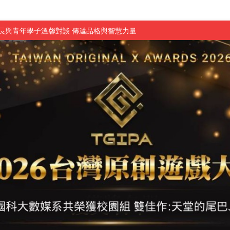
長與青年學子溫馨對談 傳遞品格與智慧力量
學生蛻變成金融新星
 燃爆傳統與現代
原創遊戲大賞雙佳作
國大專廣播詞競賽英文組佳作
融轉型與數位正義
介紹比賽」成績出爐
素養」 點亮智慧金融時代的跨域新局
學子
探索金融實習優勢
頓國際影展最高榮譽白金獎