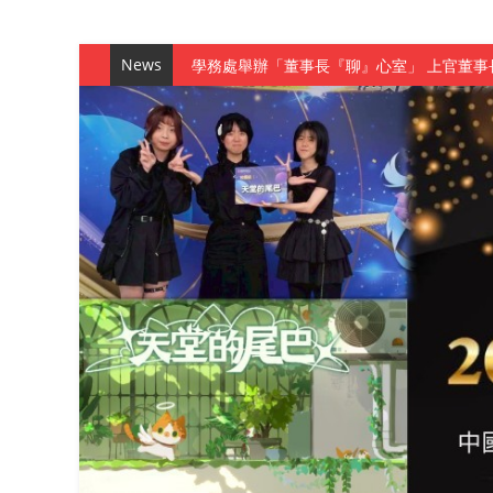
News
學務處舉辦「董事長『聊』心室」 上官董事
成人之美成就學生夢想 菁英學程陪伴財金系
金曲陣容強勢進駐！中國科大原民音樂成果展
數媒系《天堂的尾巴》、《礦影》勇奪台灣
師生攜手磨練一個月！觀管系榮獲天籟盃全
一銀彭仁主中國科大開講 解密AI時代的金
通識教育中心主辦「114學年度AI英文自我
數據後的溫度：財金系傑出校友共議「人文
森城建設股份有限公司捐贈 嘉惠行管系莘莘
產學合作新里程！財金系師生參訪中租控股 
英文公園 315期
【 第404期 】影視系榮獲59屆美國休士