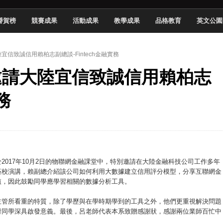
新創遊戲抱回金點新秀獎
譽賀榜
競賽成果
活動成果
教學成果
品格教育
英文公園
全國實務專題競賽第一名
 2026 TSID 提出具體舊建築再利用提案
陸宜信致誠信用賴柏志副總談-Fintech金融實務
於技專校院電腦動畫競賽嶄露頭角
系邀請大陸宜信致誠信用賴柏志
中國科大雙校區學生會全國賽勇奪佳績
新竹畢典青銀共學、逐夢啟航
務
聲」與「Wwise」雙認證
慧餐飲管家獲全國第二名
017年10月2日的物聯網金融課堂中，特別邀請在大陸金融科技公司工作多年
蒞校演講，賴副總介紹該公司如何利用大數據建立信用評分模型，分享互聯網金
值，因此鼓勵同學應學習相關的數據分析工具。
主管所看重的特質，除了學歷與在學時期學到的工具之外，他們更重視解決問題
對同學深具啟發意義。最後，呂老師代表本系致贈感謝狀，感謝兩位業師百忙中