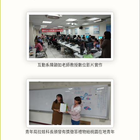
互動系陳韻如老師教授數位影片實作
青年局拉娃科長頒發有獎徵答禮物給桃園在地青年