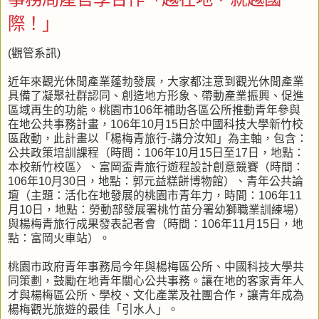
際！」
(觀管系訊)
近年來觀光休閒產業蓬勃發展，大家都注意到觀光休閒產業
具備了凝聚社群認同、創造地方形象、帶動產業振興、促進
區域再生的功能。桃園市106年補助各區公所推動青年參與
在地公共事務計畫，106年10月15日於中國科技大學新竹校
區啟動，此計畫以「楊梅青旅行-講分汝知」為主軸，包含：
公共政策培訓課程（時間：106年10月15日至17日，地點：
本校新竹校區〉、富岡盃青旅行遊程設計創意競賽（時間：
106年10月30日，地點：郭元益糕餅博物館）、青年公共論
壇（主題：活化在地發展的桃園市青年力，時間：106年11
月10日，地點：勞動部發展署桃竹苗分署幼獅職業訓練場）
與楊梅青旅行成果發表記者會（時間：106年11月15日，地
點：富岡火車站）。
桃園市政府青年事務局今年與楊梅區公所、中國科技大學共
同策劃，鼓勵在地青年關心公共事務。讓在地的客家青年人
才與楊梅區公所、學校、文化產業及社團合作，讓青年成為
楊梅觀光旅遊的最佳「引水人」。