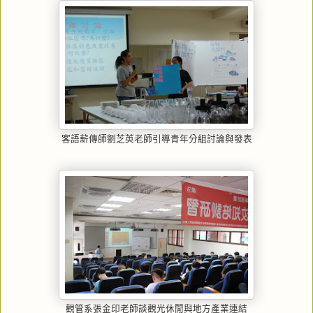
客語薪傳師劉芝英老師引導青年分組討論與發表
觀管系張金印老師談觀光休閒與地方產業連結