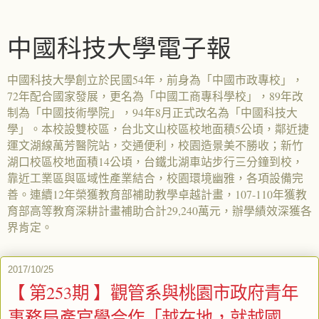
中國科技大學電子報
中國科技大學創立於民國54年，前身為「中國市政專校」，
72年配合國家發展，更名為「中國工商專科學校」，89年改
制為「中國技術學院」，94年8月正式改名為「中國科技大
學」。本校設雙校區，台北文山校區校地面積5公頃，鄰近捷
運文湖線萬芳醫院站，交通便利，校園造景美不勝收；新竹
湖口校區校地面積14公頃，台鐵北湖車站步行三分鐘到校，
靠近工業區與區域性產業結合，校園環境幽雅，各項設備完
善。連續12年榮獲教育部補助教學卓越計畫，107-110年獲教
育部高等教育深耕計畫補助合計29,240萬元，辦學績效深獲各
界肯定。
2017/10/25
【 第253期 】觀管系與桃園市政府青年
事務局產官學合作「越在地，就越國