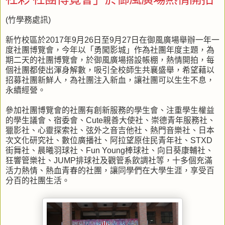
(竹學務處訊)
新竹校區於2017年9月26日至9月27日在御風廣場舉辦一年一
度社團博覽會，今年以「勇闖影城」作為社團年度主題，為
期二天的社團博覽會，於御風廣場搭設帳棚，熱情開拍，每
個社團都使出渾身解數，吸引全校師生共襄盛舉，希望藉以
招募社團新鮮人，為社團注入新血，讓社團可以生生不息，
永續經營。
參加社團博覽會的社團有創新服務的學生會、注重學生權益
的學生議會、宿委會、Cute親善大使社、崇德青年服務社、
獵影社、心靈探索社、弦外之音吉他社、熱門音樂社、日本
次文化研究社、數位廣播社、阿拉望原住民青年社、STXD
街舞社、晨曦羽球社、Fun Young棒球社、向日葵康輔社、
狂響管樂社、JUMP排球社及觀管系飲調社等，十多個充滿
活力熱情、熱血青春的社團，讓同學們在大學生涯，享受百
分百的社團生活。