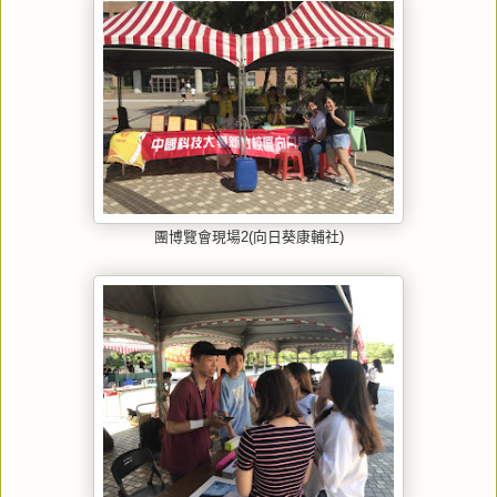
團博覽會現場2(向日葵康輔社)