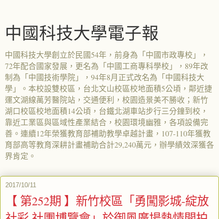
中國科技大學電子報
中國科技大學創立於民國54年，前身為「中國市政專校」，
72年配合國家發展，更名為「中國工商專科學校」，89年改
制為「中國技術學院」，94年8月正式改名為「中國科技大
學」。本校設雙校區，台北文山校區校地面積5公頃，鄰近捷
運文湖線萬芳醫院站，交通便利，校園造景美不勝收；新竹
湖口校區校地面積14公頃，台鐵北湖車站步行三分鐘到校，
靠近工業區與區域性產業結合，校園環境幽雅，各項設備完
善。連續12年榮獲教育部補助教學卓越計畫，107-110年獲教
育部高等教育深耕計畫補助合計29,240萬元，辦學績效深獲各
界肯定。
2017/10/11
【 第252期 】新竹校區「勇闖影城-綻放
社彩 社團博覽會」於御風廣場熱情開拍