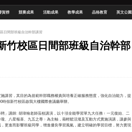
頓國際影展最高榮譽白金獎
譽賀榜
競賽成果
活動成果
教學成果
品格教育
英文公園
新創遊戲抱回金點新秀獎
全國實務專題競賽第一名
竹校區日間部班級自治幹部講習
 2026 TSID 提出具體舊建築再利用提案
6學年新竹校區日間部班級自治幹部
於技專校院電腦動畫競賽嶄露頭角
中國科大雙校區學生會全國賽勇奪佳績
新竹畢典青銀共學、逐夢啟航
聲」與「Wwise」雙認證
實施講習，其目的為規範幹部職務權責與培養正確服務態度，強化自治能力，提
17:00時假新竹校區啟我大樓國際會議廳舉辦。
聘」講師: 胡瑋翰老師蒞校講演，以十項全能學習單九大任務﹙一元復始、二
玲瓏、八星報喜、九五之尊﹚為主軸，藉輕鬆活潑及互動方式實施演講，讓參與
誠，更進而影響班級同學，增進優良學習風氣，建立明確的學習目標，努力實現