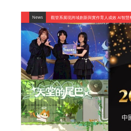
News
觀管系展現跨域創新與實作育人成效 AI智
學務處舉辦「董事長『聊』心室」 上官董事
成人之美成就學生夢想 菁英學程陪伴財金系
金曲陣容強勢進駐！中國科大原民音樂成果展
數媒系《天堂的尾巴》、《礦影》勇奪台灣
師生攜手磨練一個月！觀管系榮獲天籟盃全
一銀彭仁主中國科大開講 解密AI時代的金
通識教育中心主辦「114學年度AI英文自我
數據後的溫度：財金系傑出校友共議「人文
森城建設股份有限公司捐贈 嘉惠行管系莘莘
產學合作新里程！財金系師生參訪中租控股 
英文公園 315期