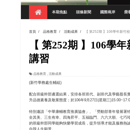
【 第404期 】影視系榮獲59屆美國休士
本期焦點
頭條新聞
國際兩岸
榮
【 第404期 】你抓得到我嗎？數媒系VR
【 第404期 】數媒系《光影潛歷史》榮獲
首頁
/
品格教育
/
活動成果
/
【 第252期 】106學年新
【 第404期 】探索空間設計解方 室設系學子於
【 第252期 】10
【 第404期 】從創意到實踐 數媒系學生
【 第404期 】以品格奠基、用領導領航：
講習
【 第404期 】此夏，向未來！ 中國科大
品格教育
,
活動成果
領航AI創先例！ 數媒系錄音室獲「杜比全景
(新竹學務處生輔組)
配合班級幹部遴選結果，安排各班班代、副班代及學藝股長
升品德素養及敬業態度；於106年9月27日(星期三)15:00~
特別邀請「中華康輔教育推廣協會」、「勞動部青年發展署特
全其美、三生有幸、四海昇平、五福臨門、六六大順、七巧
的班級幹部同學能夠快樂學習成長，提升領導才能及服務熱
自我人生願景。