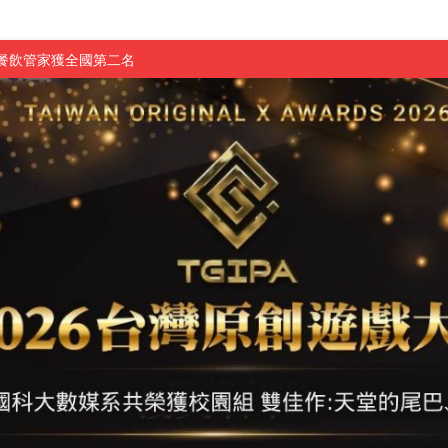
慧餐飲管家獲全國第二名
長與青年學子溫馨對談 傳遞品格與智慧力量
學生蛻變成金融新星
 燃爆傳統與現代
原創遊戲大賞雙佳作
國大專廣播詞競賽英文組佳作
融轉型與數位正義
介紹比賽」成績出爐
素養」 點亮智慧金融時代的跨域新局
學子
探索金融實習優勢