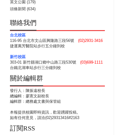
英文公園
(179)
頭條新聞
(634)
聯絡我們
台北校區
116-95 台北市文山區興隆路三段56號
(02)2931-3416
捷運萬芳醫院站步行五分鐘到校
新竹校區
303-01 新竹縣湖口鄉中山路三段530號
(03)699-1111
台鐵北湖車站步行三分鐘到校
關於編輯群
發行人：陳振遠校長
總編輯：廖憲文副校長
編輯群：總務處文書與保管組
本報提供校園即時資訊，歡迎踴躍投稿。
如有任何意見，請洽(02)29313416#2163
訂閱RSS