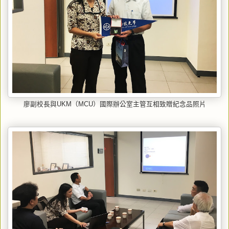
廖副校長與UKM（MCU）國際辦公室主管互相致贈紀念品照片