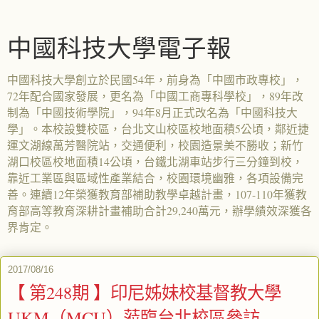
中國科技大學電子報
中國科技大學創立於民國54年，前身為「中國市政專校」，
72年配合國家發展，更名為「中國工商專科學校」，89年改
制為「中國技術學院」，94年8月正式改名為「中國科技大
學」。本校設雙校區，台北文山校區校地面積5公頃，鄰近捷
運文湖線萬芳醫院站，交通便利，校園造景美不勝收；新竹
湖口校區校地面積14公頃，台鐵北湖車站步行三分鐘到校，
靠近工業區與區域性產業結合，校園環境幽雅，各項設備完
善。連續12年榮獲教育部補助教學卓越計畫，107-110年獲教
育部高等教育深耕計畫補助合計29,240萬元，辦學績效深獲各
界肯定。
2017/08/16
【 第248期 】印尼姊妹校基督教大學
UKM（MCU）蒞臨台北校區參訪