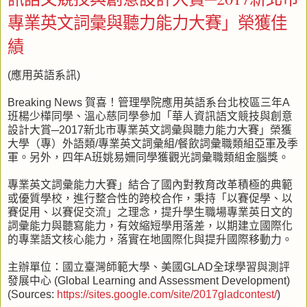
專業英文詞彙與聽力能力大賽」榮獲佳
績
(應用英語系訊)
Breaking News 賀喜！管理學院應用英語系台北校區三年A
班楊少樺同學、溫心慈同學參加「華人資訊語文競技與創意
設計大賞─2017新北市專業英文詞彙與聽力能力大賽」榮獲
大學（專）外語類/專業英文詞彙組/餐飲詞彙職類組亞軍及季
軍。另外，四年A班姚易姍同學獲觀光詞彙職類組金腦獎。
專業英文詞彙能力大賽」結合了國內對教育改革積極的典範
或優質學校，進行整合性的跨校合作，秉持「以賽促學、以
賽促用、以賽促交流」之理念，提升學生職場專業英日文的
詞彙能力與聽寫能力，有效縮短學用落差，以期建立國際化
的專業語文核心能力，落實在地國際化與提升國際移動力。
主辦單位：國立臺灣師範大學、美國GLAD全球學習與測評
發展中心 (Global Learning and Assessment Development)
(Sources:
https://sites.google.com/site/2017gladcontest/
)