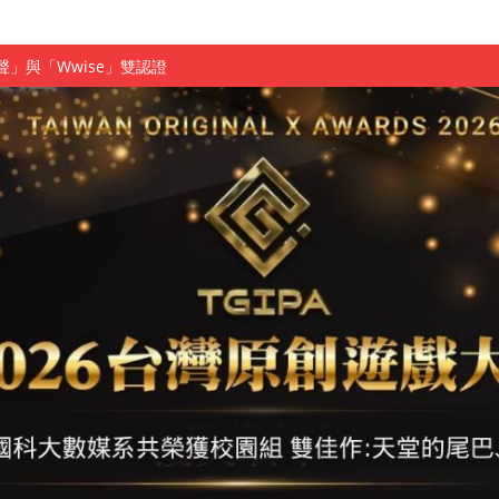
慧餐飲管家獲全國第二名
長與青年學子溫馨對談 傳遞品格與智慧力量
學生蛻變成金融新星
 燃爆傳統與現代
原創遊戲大賞雙佳作
國大專廣播詞競賽英文組佳作
融轉型與數位正義
介紹比賽」成績出爐
素養」 點亮智慧金融時代的跨域新局
學子
探索金融實習優勢