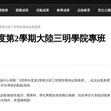
頓國際影展最高榮譽白金獎
譽賀榜
競賽成果
活動成果
教學成果
品格教育
英文公園
新創遊戲抱回金點新秀獎
全國實務專題競賽第一名
第2學期大陸三明學院專班結業典禮
 2026 TSID 提出具體舊建築再利用提案
學年度第2學期大陸三明學院專班
於技專校院電腦動畫競賽嶄露頭角
中國科大雙校區學生會全國賽勇奪佳績
新竹畢典青銀共學、逐夢啟航
聲」與「Wwise」雙認證
國際會議中心舉辦「105學年度第2學期大陸三明學院專班結業典禮」，此次結業典禮
一年在學校的點點滴滴。
訊的劉健校長致詞，開幕時，學生興奮的表情難以掩飾，但在學生代表致詞後漸
永相伴，幸運總相隨!