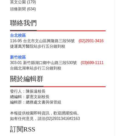
英文公園
(179)
頭條新聞
(634)
聯絡我們
台北校區
116-95 台北市文山區興隆路三段56號
(02)2931-3416
捷運萬芳醫院站步行五分鐘到校
新竹校區
303-01 新竹縣湖口鄉中山路三段530號
(03)699-1111
台鐵北湖車站步行三分鐘到校
關於編輯群
發行人：陳振遠校長
總編輯：廖憲文副校長
編輯群：總務處文書與保管組
本報提供校園即時資訊，歡迎踴躍投稿。
如有任何意見，請洽(02)29313416#2163
訂閱RSS