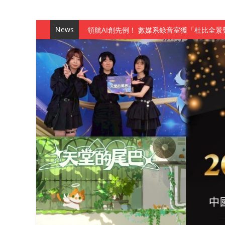
News
觀管系展現跨域創新與實作育人成效 AI智
學務處舉辦「董事長『聊』心室」 上官董事
成人之美成就學生夢想 菁英學程陪伴財金系
金曲陣容強勢進駐！中國科大原民音樂成果展
數媒系《天堂的尾巴》、《礦影》勇奪台灣
師生攜手磨練一個月！觀管系榮獲天籟盃全
一銀彭仁主中國科大開講 解密AI時代的金
通識教育中心主辦「114學年度AI英文自我
數據後的溫度：財金系傑出校友共議「人文
森城建設股份有限公司捐贈 嘉惠行管系莘莘
產學合作新里程！財金系師生參訪中租控股 
英文公園 315期