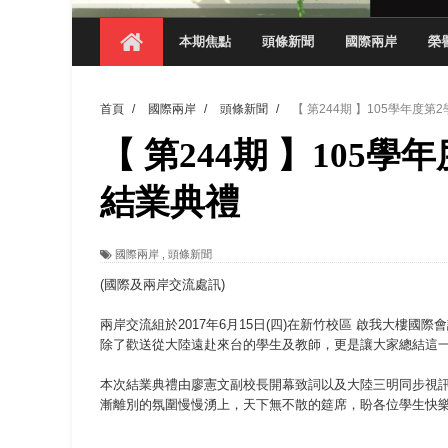
【 第404期 】影視系榮獲59屆美國休士
本期焦點
頭條新聞
國際兩岸
榮
【 第404期 】你抓得到我嗎？數媒系VR
【 第404期 】數媒系《光影潛歷史》榮獲
首頁
/
國際兩岸
/
頭條新聞
/
【 第244期 】105學年度
【 第404期 】探索空間設計解方 室設系學子於
【 第244期 】105
【 第404期 】從創意到實踐 數媒系學生
【 第404期 】以品格奠基、用領導領航：
結業典禮
【 第404期 】此夏，向未來！ 中國科大
國際兩岸
,
頭條新聞
領航AI創先例！ 數媒系錄音室獲「杜比全景
(國際及兩岸交流處訊)
兩岸交流組於2017年6月15日(四)在新竹校區 啟我大樓
除了歡送從大陸遠赴來台的學生及教師，更是讓大家總結這
本次結業典禮由廖憲文副校長開幕致詞以及大陸三明同步視
漸離別的氛圍慢慢湧上，天下無不散的筵席，盼各位學生快樂