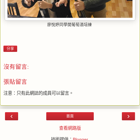
廖悅婷同學開葡萄酒培練
分享
沒有留言:
張貼留言
注意：只有此網誌的成員可以留言。
‹
›
首頁
查看網路版
技術提供：
Blogger
.