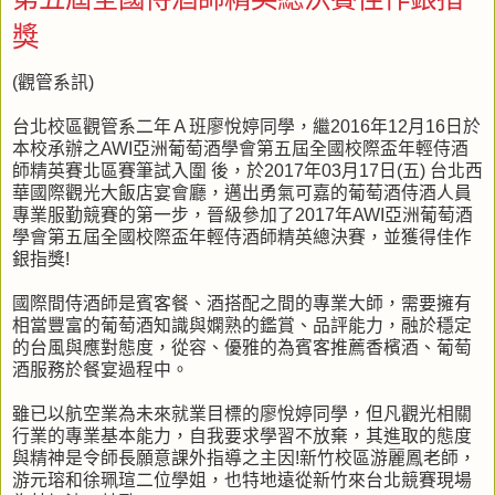
獎
(觀管系訊)
台北校區觀管系二年Ａ班廖悅婷同學，繼2016年12月16日於
本校承辦之AWI亞洲葡萄酒學會第五屆全國校際盃年輕侍酒
師精英賽北區賽筆試入圍 後，於2017年03月17日(五) 台北西
華國際觀光大飯店宴會廳，邁出勇氣可嘉的葡萄酒侍酒人員
專業服勤競賽的第一步，晉級參加了2017年AWI亞洲葡萄酒
學會第五屆全國校際盃年輕侍酒師精英總決賽，並獲得佳作
銀指獎!
國際間侍酒師是賓客餐、酒搭配之間的專業大師，需要擁有
相當豐富的葡萄酒知識與嫻熟的鑑賞、品評能力，融於穩定
的台風與應對態度，從容、優雅的為賓客推薦香檳酒、葡萄
酒服務於餐宴過程中。
雖已以航空業為未來就業目標的廖悅婷同學，但凡觀光相關
行業的專業基本能力，自我要求學習不放棄，其進取的態度
與精神是令師長願意課外指導之主因!新竹校區游麗鳳老師，
游元瑢和徐珮瑄二位學姐，也特地遠從新竹來台北競賽現場