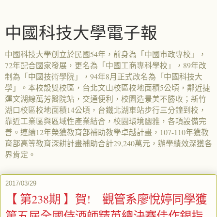
中國科技大學電子報
中國科技大學創立於民國54年，前身為「中國市政專校」，
72年配合國家發展，更名為「中國工商專科學校」，89年改
制為「中國技術學院」，94年8月正式改名為「中國科技大
學」。本校設雙校區，台北文山校區校地面積5公頃，鄰近捷
運文湖線萬芳醫院站，交通便利，校園造景美不勝收；新竹
湖口校區校地面積14公頃，台鐵北湖車站步行三分鐘到校，
靠近工業區與區域性產業結合，校園環境幽雅，各項設備完
善。連續12年榮獲教育部補助教學卓越計畫，107-110年獲教
育部高等教育深耕計畫補助合計29,240萬元，辦學績效深獲各
界肯定。
2017/03/29
【 第238期 】賀! 觀管系廖悅婷同學獲
第五屆全國侍酒師精英總決賽佳作銀指