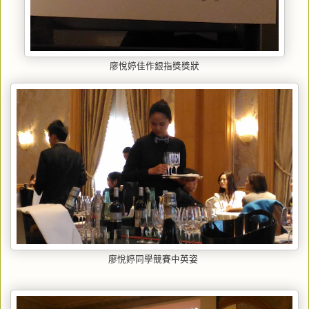
廖悅婷佳作銀指獎獎狀
廖悅婷同學競賽中英姿