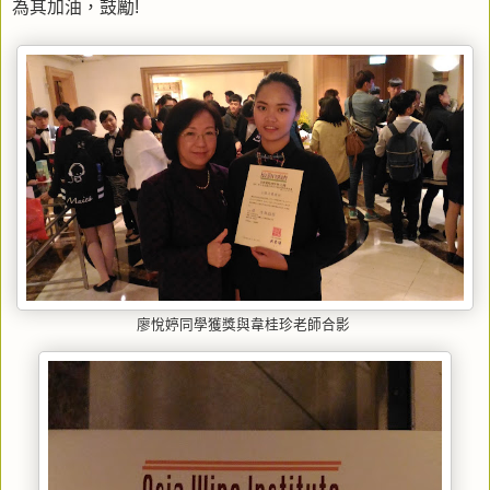
為其加油，鼓勵!
廖悅婷同學獲獎與韋桂珍老師合影