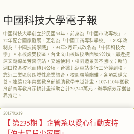
中國科技大學電子報
中國科技大學創立於民國54年，前身為「中國市政專校」，
72年配合國家發展，更名為「中國工商專科學校」，89年改
制為「中國技術學院」，94年8月正式改名為「中國科技大
學」。本校設雙校區，台北文山校區校地面積5公頃，鄰近捷
運文湖線萬芳醫院站，交通便利，校園造景美不勝收；新竹
湖口校區校地面積14公頃，台鐵北湖車站步行三分鐘到校，
靠近工業區與區域性產業結合，校園環境幽雅，各項設備完
善。連續12年榮獲教育部補助教學卓越計畫，107-110年獲教
育部高等教育深耕計畫補助合計29,240萬元，辦學績效深獲各
界肯定。
2017/01/19
【 第235期 】企管系以愛心行動支持
「伯大尼兒少家園」