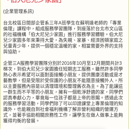
(企業管理系訊)
台北校區日間部企管系三年A班學生在蘇明達老師的「專業
倫理」課程中，組成服務學習團隊，到座落於台北市文山區
的社福機構「伯大尼兒少家園」進行服務學習體驗。伯大尼
兒少家園多年來秉持大愛，為失親、家暴、經濟困頓家庭之
兒童青少年，提供一個穩定溫暖的家，相當需要外界的支持
與協助。
企管三A服務學習團隊分別於2016年10月至12月期間共計3
梯次，到伯大尼兒少家園擔任短期志工服務。雖然許多同學
熱心表示希望可以面對面接觸小朋友，提供團康活動或是才
藝教學，但是受限於受保護的小朋友不能隨意接觸外人，所
以主要服務內容是以清理環境和整理舊衣為主。為了能讓這
一群生而不平等的小朋友，擁有一個乾淨舒適的家，同學們
認真奉獻心力，畢竟每一位孩子都是上帝的恩賜。透過此次
的服務學習活動，同學們除了可以印證課堂上專業倫理的知
識外，也能親自到社會福利機構了解非營利組織的營運方
式，並著手協助相關庶務性工作，讓學生在做人做事上能夠
獲得均衡的發展。