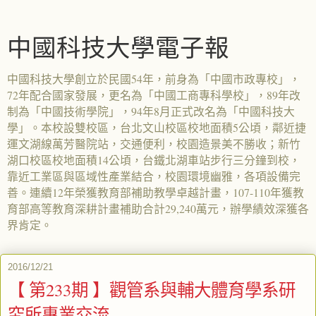
中國科技大學電子報
中國科技大學創立於民國54年，前身為「中國市政專校」，
72年配合國家發展，更名為「中國工商專科學校」，89年改
制為「中國技術學院」，94年8月正式改名為「中國科技大
學」。本校設雙校區，台北文山校區校地面積5公頃，鄰近捷
運文湖線萬芳醫院站，交通便利，校園造景美不勝收；新竹
湖口校區校地面積14公頃，台鐵北湖車站步行三分鐘到校，
靠近工業區與區域性產業結合，校園環境幽雅，各項設備完
善。連續12年榮獲教育部補助教學卓越計畫，107-110年獲教
育部高等教育深耕計畫補助合計29,240萬元，辦學績效深獲各
界肯定。
2016/12/21
【 第233期 】觀管系與輔大體育學系研
究所專業交流