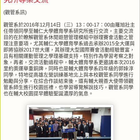
(觀管系訊)
觀管系於2016年12月14日（三）13：00-17：00由羅旭壯主
任帶領同學至輔仁大學體育學系研究所進行交流，主要交流
目的在於瞭解觀管系休閒遊憩管理模組中辦理賽會活動之管
理注意要項，尤其輔仁大學體育學系過去承辦2015全大運與
即將協辦2017世大運，其辦理大型國際賽會活動經驗豐富，
且有相關運動管理之學理基礎支持，特別作為學習考察之對
象，再者，交流活動過程中，輔大體育學系更邀請本次2016
里約奧運舉重銅牌，同時也是輔大體育學系四年級的郭婞淳
同學，特地從高雄左營訓練基地北上與本校觀管系同學進行
勉勵與分享，在綜合作談結束後，還有輔大親善大使帶領觀
管系師生進行校園巡禮，也學習導覽解說技巧，觀管系同學
也在輔大校園提早體驗聖誕濃厚的氣息。