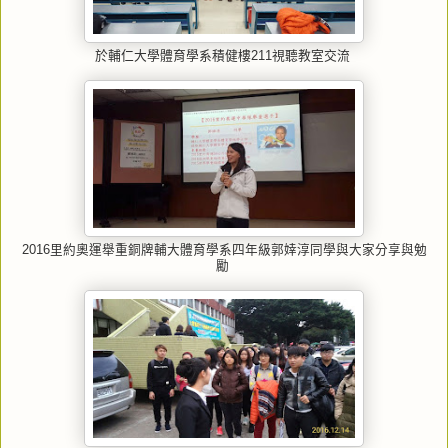
於輔仁大學體育學系積健樓211視聽教室交流
2016里約奧運舉重銅牌輔大體育學系四年級郭婞淳同學與大家分享與勉
勵