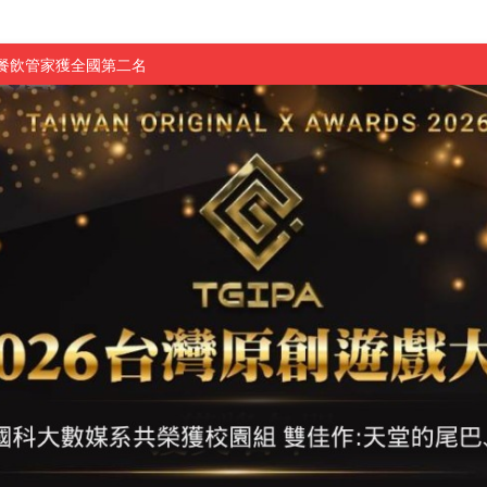
慧餐飲管家獲全國第二名
長與青年學子溫馨對談 傳遞品格與智慧力量
學生蛻變成金融新星
 燃爆傳統與現代
原創遊戲大賞雙佳作
國大專廣播詞競賽英文組佳作
融轉型與數位正義
介紹比賽」成績出爐
素養」 點亮智慧金融時代的跨域新局
學子
探索金融實習優勢