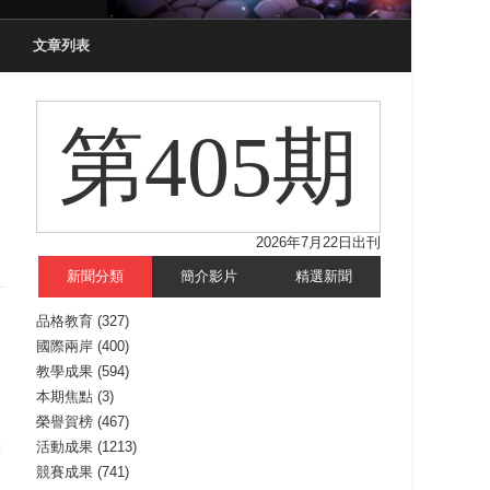
文章列表
第405期
2026年7月22日出刊
新聞分類
簡介影片
精選新聞
品格教育
(327)
國際兩岸
(400)
教學成果
(594)
本期焦點
(3)
榮譽賀榜
(467)
校
活動成果
(1213)
競賽成果
(741)