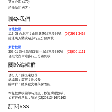
英文公園
(179)
頭條新聞
(634)
聯絡我們
台北校區
116-95 台北市文山區興隆路三段56號
(02)2931-3416
捷運萬芳醫院站步行五分鐘到校
新竹校區
303-01 新竹縣湖口鄉中山路三段530號
(03)699-1111
台鐵北湖車站步行三分鐘到校
關於編輯群
發行人：陳振遠校長
總編輯：廖憲文副校長
編輯群：總務處文書與保管組
本報提供校園即時資訊，歡迎踴躍投稿。
如有任何意見，請洽(02)29313416#2163
訂閱RSS