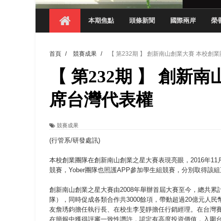
【 第404期 】影視系榮獲59屆美國休士
本期焦點
頭條新聞
國際兩岸
榮
【 第404期 】你抓得到我嗎？數媒系VR
【 第404期 】數媒系《光影潛歷史》榮獲
首頁
/
競賽成果
/
【 第232期 】 創新南山創業大賽 本校創
【 第404期 】探索空間設計解方 室設系學子於
【 第232期 】 創新
【 第404期 】從創意到實踐 數媒系學生
【 第404期 】以品格奠基、用領導領航：
席台灣代表權
【 第404期 】此夏，向未來！ 中國科大
競賽成果
領航AI創先例！ 數媒系錄音室獲「杜比全景
(行管系/研發處訊)
本校創業團隊在創新南山創業之星大賽表現亮眼，2016年11月1
競賽，Yober團隊也照護APP參加學生組競賽，分別取得該
創新南山創業之星大賽由2008年舉辦首屆大賽至今，總共累計
隊），同時促成各類合作共3000餘項，帶動超過20億元人民幣
友詹琇鈞擔任執行長、在校生李旻靜擔任行銷經理。在台灣賽區經
在簡報中獲得評審一致性讚許，認定有高度投資價值，入圍台灣