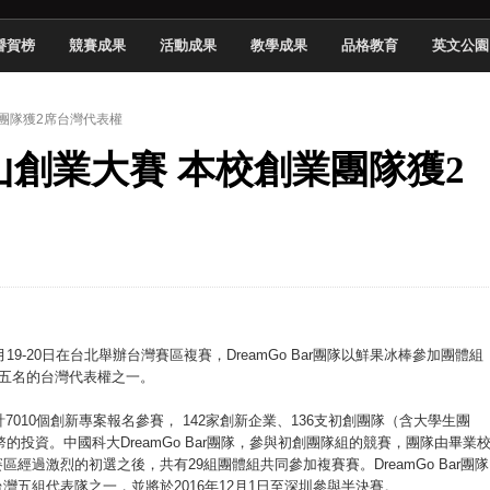
頓國際影展最高榮譽白金獎
譽賀榜
競賽成果
活動成果
教學成果
品格教育
英文公園
新創遊戲抱回金點新秀獎
全國實務專題競賽第一名
業團隊獲2席台灣代表權
 2026 TSID 提出具體舊建築再利用提案
南山創業大賽 本校創業團隊獲2
於技專校院電腦動畫競賽嶄露頭角
中國科大雙校區學生會全國賽勇奪佳績
新竹畢典青銀共學、逐夢啟航
聲」與「Wwise」雙認證
9-20日在台北舉辦台灣賽區複賽，DreamGo Bar團隊以鮮果冰棒參加團體組
組五名的台灣代表權之一。
7010個創新專案報名參賽， 142家創新企業、136支初創團隊（含大學生團
的投資。中國科大DreamGo Bar團隊，參與初創團隊組的競賽，團隊由畢業
過激烈的初選之後，共有29組團體組共同參加複賽賽。DreamGo Bar團隊
五組代表隊之一，並將於2016年12月1日至深圳參與半決賽。