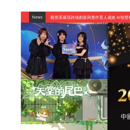
News
觀管系展現跨域創新與實作育人成效 AI智
學務處舉辦「董事長『聊』心室」 上官董事
成人之美成就學生夢想 菁英學程陪伴財金系
金曲陣容強勢進駐！中國科大原民音樂成果展
數媒系《天堂的尾巴》、《礦影》勇奪台灣
師生攜手磨練一個月！觀管系榮獲天籟盃全
一銀彭仁主中國科大開講 解密AI時代的金
通識教育中心主辦「114學年度AI英文自我
數據後的溫度：財金系傑出校友共議「人文
森城建設股份有限公司捐贈 嘉惠行管系莘莘
產學合作新里程！財金系師生參訪中租控股 
英文公園 315期