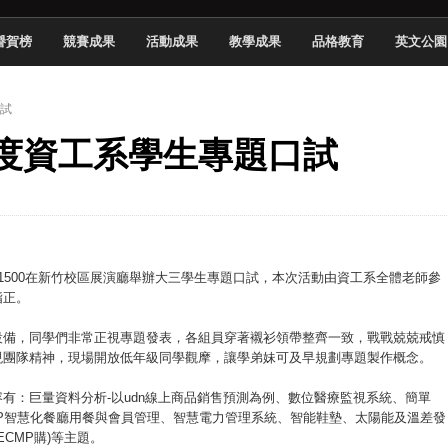
 2026 TSID 提出具體舊建築再利用提案
譽賀榜
競賽成果
活動成果
教學成果
品格教育
英文公園
於技專校院電腦動畫競賽嶄露頭角
中國科大雙校區學生會全國賽勇奪佳績
口試
新竹畢典青銀共學、逐夢啟航
學年度資工系學生專題口試
聲」與「Wwise」雙認證
慧餐飲管家獲全國第二名
長與青年學子溫馨對談 傳遞品格與智慧力量
學生蛻變成金融新星
900~Pm1500在新竹校區展演廳舉辦大三學生專題口試，本次活動由資工系全體老師參
指正。
設備，同學們非常正視專題發表，各組員穿著襯衫領帶整齊一致，戰戰兢兢戒慎
現團隊精神，現場開放低年級同學觀摩，讓學弟妹可及早規劃專題製作概念。
有：巨量資料分析-以udn線上商品銷售預測為例、數位醫療監視系統、簡單
P智慧化餐廳用餐與會員管理、智慧電力管理系統、智能鞋墊、太陽能及溫差發
簡稱ECMP購)等主題。