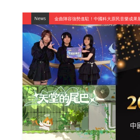
News
金曲陣容強勢進駐！中國科大原民音樂成果展
數媒系《天堂的尾巴》、《礦影》勇奪台灣
師生攜手磨練一個月！觀管系榮獲天籟盃全
一銀彭仁主中國科大開講 解密AI時代的金
通識教育中心主辦「114學年度AI英文自我
數據後的溫度：財金系傑出校友共議「人文
森城建設股份有限公司捐贈 嘉惠行管系莘莘
產學合作新里程！財金系師生參訪中租控股 
英文公園 315期
【 第404期 】影視系榮獲59屆美國休士
【 第404期 】你抓得到我嗎？數媒系VR
【 第404期 】數媒系《光影潛歷史》榮獲