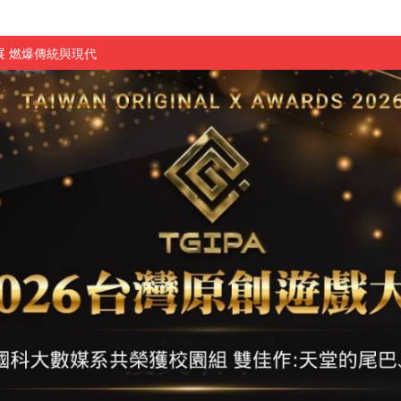
 燃爆傳統與現代
原創遊戲大賞雙佳作
國大專廣播詞競賽英文組佳作
融轉型與數位正義
介紹比賽」成績出爐
素養」 點亮智慧金融時代的跨域新局
學子
探索金融實習優勢
頓國際影展最高榮譽白金獎
新創遊戲抱回金點新秀獎
全國實務專題競賽第一名