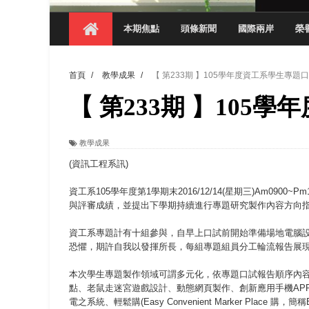
【 第404期 】探索空間設計解方 室設系學子於
本期焦點
頭條新聞
國際兩岸
榮
【 第404期 】從創意到實踐 數媒系學生
【 第404期 】以品格奠基、用領導領航：
首頁
/
教學成果
/
【 第233期 】105學年度資工系學生專題
【 第404期 】此夏，向未來！ 中國科大
【 第233期 】105
領航AI創先例！ 數媒系錄音室獲「杜比全景
觀管系展現跨域創新與實作育人成效 AI智
教學成果
學務處舉辦「董事長『聊』心室」 上官董事
(資訊工程系訊)
成人之美成就學生夢想 菁英學程陪伴財金系
資工系105學年度第1學期末2016/12/14(星期三)Am0
與評審成績，並提出下學期持續進行專題研究製作內容方向
資工系專題計有十組參與，自早上口試前開始準備場地電腦
恐懼，期許自我以發揮所長，每組專題組員分工輪流報告展
本次學生專題製作領域可謂多元化，依專題口試報告順序內容
點、老鼠走迷宮遊戲設計、動態網頁製作、創新應用手機AP
電之系統、輕鬆購(Easy Convenient Marker Place 購，