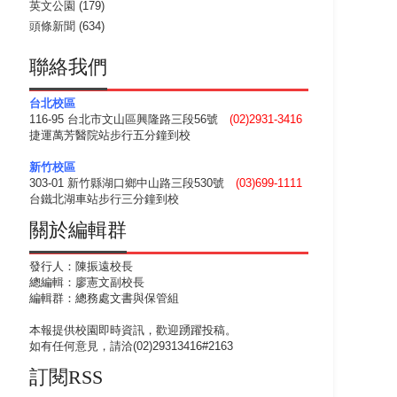
英文公園
(179)
頭條新聞
(634)
聯絡我們
台北校區
116-95 台北市文山區興隆路三段56號
(02)2931-3416
捷運萬芳醫院站步行五分鐘到校
新竹校區
303-01 新竹縣湖口鄉中山路三段530號
(03)699-1111
台鐵北湖車站步行三分鐘到校
關於編輯群
發行人：陳振遠校長
總編輯：廖憲文副校長
編輯群：總務處文書與保管組
本報提供校園即時資訊，歡迎踴躍投稿。
如有任何意見，請洽(02)29313416#2163
訂閱RSS