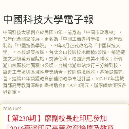
中國科技大學電子報
中國科技大學創立於民國54年，前身為「中國市政專校」，
72年配合國家發展，更名為「中國工商專科學校」，89年改
制為「中國技術學院」，94年8月正式改名為「中國科技大
學」。本校設雙校區，台北文山校區校地面積5公頃，鄰近捷
運文湖線萬芳醫院站，交通便利，校園造景美不勝收；新竹
湖口校區校地面積14公頃，台鐵北湖車站步行三分鐘到校，
靠近工業區與區域性產業結合，校園環境幽雅，各項設備完
善。連續12年榮獲教育部補助教學卓越計畫，107-110年獲教
育部高等教育深耕計畫補助合計29,240萬元，辦學績效深獲各
界肯定。
2016/11/09
【 第230期 】廖副校長赴印尼參加
「2016臺灣印尼高等教育論壇及教育