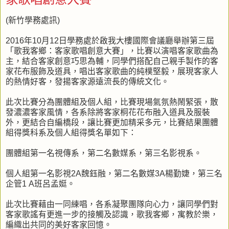
(新竹學務處訊)
2016年10月12日學務處於啟我大樓國際會議廳舉辦第三屆
「歌我客鄉：客家歌唱創意大賽」，比賽以演唱客家歌曲為
主，結合客家創意巧思為輔，同學們搭配自己親手製作的客
家花布服飾及道具，唱出客家歌曲的純樸堅毅，展現客家人
的熱情好客，發揚客家源遠流長的傳統文化。
此次比賽分為團體組及個人組，比賽現場氣氛熱鬧緊張，散
發濃濃客家風情，各系除將客家桐花花布融入道具及服裝
外，更結合自編橋段，讓比賽更加精采多元，比賽結果團體
組得獎科系及個人組得獎名單如下：
團體組第一名視傳系，第二名數媒系，第三名影視系。
個人組第一名影視2A魏鈺融，第二名數媒3A楊勤婕，第三名
企管1 A班呂孟娗。
此次比賽藉由一同練唱，各系凝聚團隊向心力，讓同學們對
客家歌謠有更進一步的接觸及認識，歌我客鄉，寓教於樂，
編織出共同的美好客家回憶。