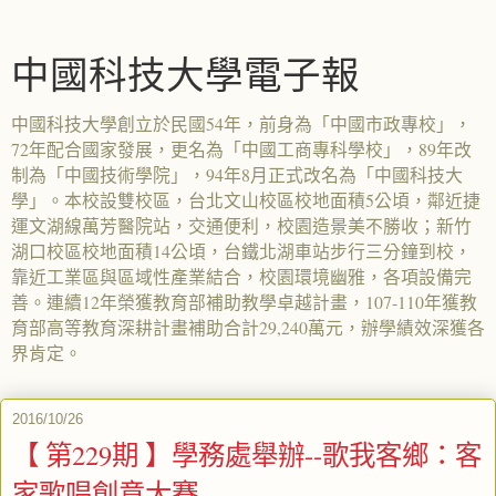
中國科技大學電子報
中國科技大學創立於民國54年，前身為「中國市政專校」，
72年配合國家發展，更名為「中國工商專科學校」，89年改
制為「中國技術學院」，94年8月正式改名為「中國科技大
學」。本校設雙校區，台北文山校區校地面積5公頃，鄰近捷
運文湖線萬芳醫院站，交通便利，校園造景美不勝收；新竹
湖口校區校地面積14公頃，台鐵北湖車站步行三分鐘到校，
靠近工業區與區域性產業結合，校園環境幽雅，各項設備完
善。連續12年榮獲教育部補助教學卓越計畫，107-110年獲教
育部高等教育深耕計畫補助合計29,240萬元，辦學績效深獲各
界肯定。
2016/10/26
【 第229期 】學務處舉辦--歌我客鄉：客
家歌唱創意大賽