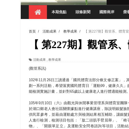
【 第404期 】影視系榮獲59屆美國休士
本期焦點
頭條新聞
國際兩岸
榮
【 第404期 】你抓得到我嗎？數媒系VR
【 第404期 】數媒系《光影潛歷史》榮獲
首頁
/
活動成果
/
教學成果
/
【 第227期】觀管系、體育
【 第404期 】探索空間設計解方 室設系學子於
【 第227期】觀管
【 第404期 】從創意到實踐 數媒系學生
【 第404期 】以品格奠基、用領導領航：
活動成果
,
教學成果
【 第404期 】此夏，向未來！ 中國科大
(觀管系訊)
領航AI創先例！ 數媒系錄音室獲「杜比全景
102年11月26日三讀通過「國民體育法部分條文修正案」，
劃一系列活動，希望落實國民體育日「運動99，健康久久
能檢測實施計畫，並針對65歲以上健康老人進行體適能檢測
105年9月10日（六）由觀光與休閒事業管理系與體育室
於湖口鄉老人會社區關懷據點進行健康講座，除說明銀髮族
供民眾參考，並藉由運動處方與檢測結果相互輔助，讓銀髮族
人進行檢測，檢測項目包括：「肱二頭肌手臂屈舉」、「椅
物」、「開眼單足立」及運動安全問卷諮詢等項目，活動結