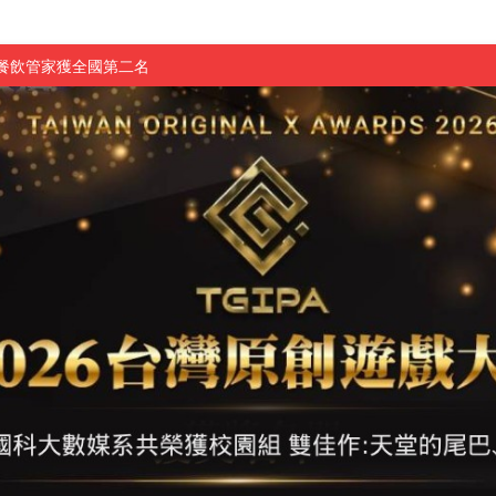
慧餐飲管家獲全國第二名
長與青年學子溫馨對談 傳遞品格與智慧力量
學生蛻變成金融新星
 燃爆傳統與現代
原創遊戲大賞雙佳作
國大專廣播詞競賽英文組佳作
融轉型與數位正義
介紹比賽」成績出爐
素養」 點亮智慧金融時代的跨域新局
學子
探索金融實習優勢