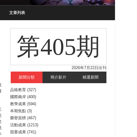
文章列表
第405期
2026年7月22日出刊
新聞分類
簡介影片
精選新聞
規
品格教育
(327)
適
國際兩岸
(400)
教學成果
(594)
天
本期焦點
(3)
範
榮譽賀榜
(467)
老
活動成果
(1213)
繞
競賽成果
(741)
本