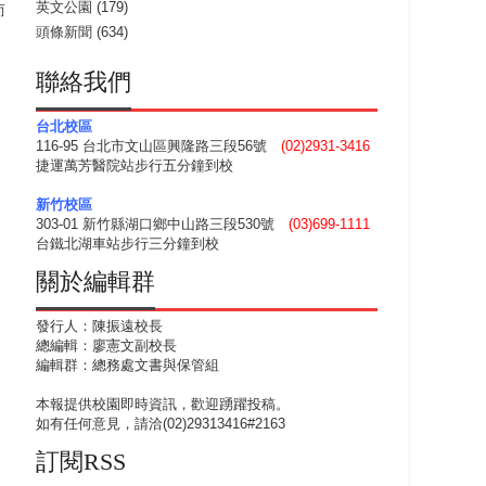
英文公園
(179)
而
頭條新聞
(634)
聯絡我們
台北校區
116-95 台北市文山區興隆路三段56號
(02)2931-3416
捷運萬芳醫院站步行五分鐘到校
新竹校區
303-01 新竹縣湖口鄉中山路三段530號
(03)699-1111
台鐵北湖車站步行三分鐘到校
關於編輯群
發行人：陳振遠校長
總編輯：廖憲文副校長
編輯群：總務處文書與保管組
本報提供校園即時資訊，歡迎踴躍投稿。
如有任何意見，請洽(02)29313416#2163
訂閱RSS