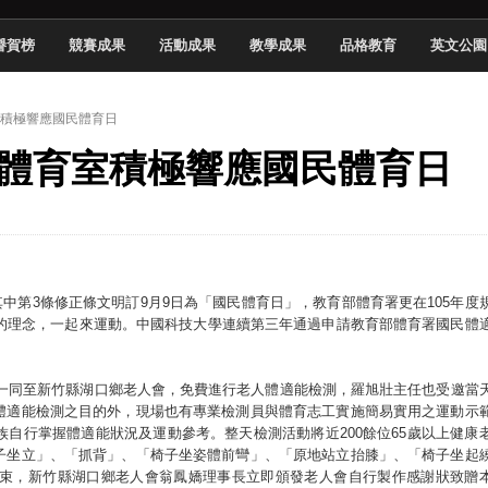
頓國際影展最高榮譽白金獎
譽賀榜
競賽成果
活動成果
教學成果
品格教育
英文公園
新創遊戲抱回金點新秀獎
全國實務專題競賽第一名
室積極響應國民體育日
 2026 TSID 提出具體舊建築再利用提案
系、體育室積極響應國民體育日
於技專校院電腦動畫競賽嶄露頭角
中國科大雙校區學生會全國賽勇奪佳績
新竹畢典青銀共學、逐夢啟航
聲」與「Wwise」雙認證
其中第3條修正條文明訂9月9日為「國民體育日」，教育部體育署更在105年度
」的理念，一起來運動。中國科技大學連續第三年通過申請教育部體育署國民體
。
團隊一同至新竹縣湖口鄉老人會，免費進行老人體適能檢測，羅旭壯主任也受邀當
體適能檢測之目的外，現場也有專業檢測員與體育志工實施簡易實用之運動示
自行掌握體適能狀況及運動參考。整天檢測活動將近200餘位65歲以上健康
子坐立」、「抓背」、「椅子坐姿體前彎」、「原地站立抬膝」、「椅子坐起
束，新竹縣湖口鄉老人會翁鳳嬌理事長立即頒發老人會自行製作感謝狀致贈