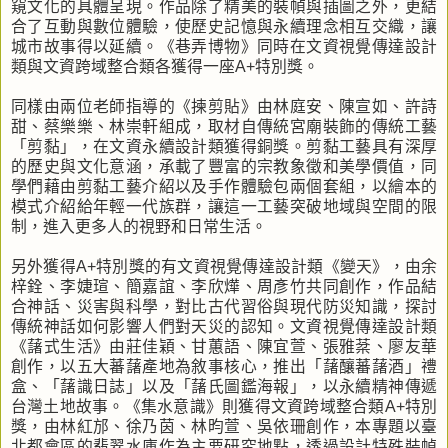
窺文化的具體呈現。作品除了精美的裝幀與插圖之外，更結
合了互動與數位體驗，使歷史記憶與永續理念相互交織，讓
城市故事得以延續。《巷弄博物》同時在文資視覺傳達設計
類與文資跨域整合類各獲得一座A+特別獎。
同樣由兩位老師指導的《揀剪貼》由林庭安、陳宣如、許詩
甜、蔡樂樂、林崇軒組成，取材自傳統宮廟裝飾的傳統工藝
「剪黏」，在文資永續設計類獲得銅獎。剪黏工藝具有深厚
的歷史與文化意涵，承載了豐富的宗教象徵和美學價值，同
學們藉由剪黏工藝介紹以及手作體驗包兩個套組，以繪本的
模式介紹給年輕一代族群，讓這一工藝突破地域與空間的限
制，進入更多人的視野和日常生活。
另外獲得A+特別獎的有文資視覺傳達設計類《變天》，由余
梓銓、李婕瑄、簡嘉誼、李欣燁、周彥竹共同創作，作品結
合神話、災害與科學，對比古代習俗與現代防災知識，探討
傳統神話如何影響人們對天災的認知。文資視覺傳達設計類
《藷式生活》由莊佳穎、甘蕙語、陳宜萱、張雅棻、廖友華
創作，以五大蕃藷產地為敘事核心，推出「藷釀蕃藷酒」禮
盒、「藷識日誌」以及「藷氏圖鑑海報」，以永續精神傳遞
台灣土地故事。《集水意識》則獲得文資跨域整合類A+特別
獎，由林紅邡、徐乃茵、林昀萱、吳依珊創作，本專題以臺
北都會區的翡翠水庫作為主要研究地點，透過設計特殊裝幀