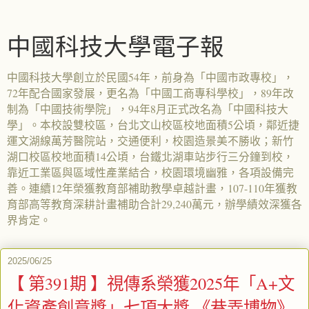
中國科技大學電子報
中國科技大學創立於民國54年，前身為「中國市政專校」，
72年配合國家發展，更名為「中國工商專科學校」，89年改
制為「中國技術學院」，94年8月正式改名為「中國科技大
學」。本校設雙校區，台北文山校區校地面積5公頃，鄰近捷
運文湖線萬芳醫院站，交通便利，校園造景美不勝收；新竹
湖口校區校地面積14公頃，台鐵北湖車站步行三分鐘到校，
靠近工業區與區域性產業結合，校園環境幽雅，各項設備完
善。連續12年榮獲教育部補助教學卓越計畫，107-110年獲教
育部高等教育深耕計畫補助合計29,240萬元，辦學績效深獲各
界肯定。
2025/06/25
【 第391期 】視傳系榮獲2025年「A+文
化資產創意獎」七項大獎 《巷弄博物》