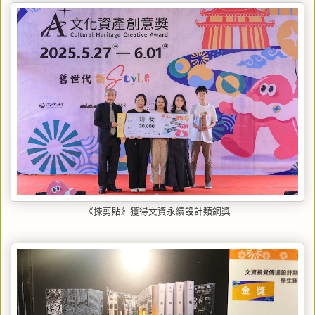
《揀剪貼》獲得文資永續設計類銅獎