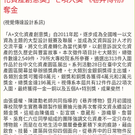
奪金
(視覺傳達設計系訊)
「A+文化資產創意獎」自2011年起，逐步成為全國唯一以文
資為主題的大型設計競賽及聯展，並成為文資與設計人才的
交流平臺，將文化資產轉化為當代美學，以創意訴說文化資
產的悠久歷史與豐富故事。本次徵件項目計七大類別，總徵
件數達2,549件，79所大專校院系所參賽，遴選出313件入圍
作品於台中文化資產園區展出。系列活動28日在臺中文化資
產園區開幕並舉辦頒獎典禮，七大類別金銀銅獎得主出爐，
各類別金獎可獨得8萬元，銀獎和銅獎各獲得4萬元和2萬元
獎金，總獎金達196萬元。視傳系本屆共有12件作品22項次
入圍，最終獲得一金一銅以及五個A+特別獎，成果斐然！
由張盛權、陳建勳老師共同指導的《巷弄博物》暨月初國技
專校院學生實務專題製作競賽掄元後再次奪得文資永續設計
類金獎，這組由陳儀庭、彭宣娸、章葳彤、游織華、詹蓉
葶、吳育仁六位同學組成的團隊強調文化資產不一定只存在
博物館，而是在在地生活中層層疊疊累積下來的痕跡，藉由
飲食、技藝、建築與信仰四個面向，從巷弄中的日常物件反