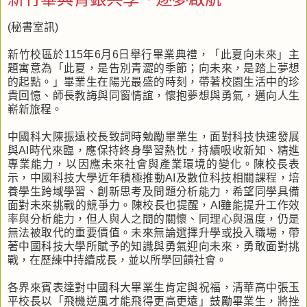
(秘書室訊)
新竹校區於115年6月6日舉行畢業典禮，「此夏向未來」主
題寓意為「此夏，是告別青澀的季節；向未來，是踏上夢想
的起點。」畢業生在陽光最盛的時刻，帶著校園生活中的珍
貴回憶、師長教誨與同窗情誼，懷抱夢想與勇氣，邁向人生
嶄新旅程。
中國科大陳振遠校長致詞時勉勵畢業生，面對科技快速發展
與AI時代來臨，應保持終身學習熱忱，持續吸收新知、精進
專業能力，以因應未來社會與產業環境的變化。陳校長表
示，中國科技大學近年積極推動AI及數位科技相關課程，培
養學生跨域學習、創新思考及問題分析能力，希望同學具備
面對未來挑戰的競爭力。陳校長也提醒，AI雖能提升工作效
率與分析能力，但人與人之間的關懷、同理心與溫度，仍是
無法被取代的重要價值。未來無論選擇升學或投入職場，帶
著中國科技大學所賦予的知識與勇氣迎向未來，勇敢面對挑
戰，在歷練中持續成長，並以所學回饋社會。
各界來賓表達對中國科大畢業生肯定與祝福，清華高中張玉
平校長以「飛機逆風才能飛得更高更遠」鼓勵畢業生，將挫