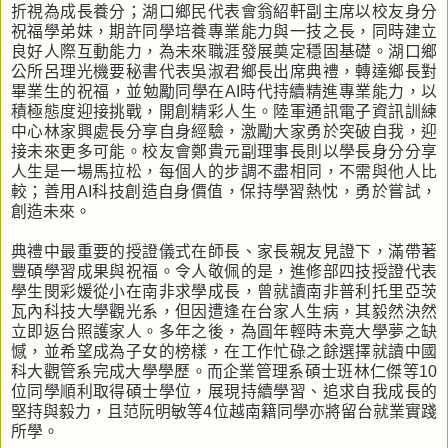
折視為成長養分；湖口鄉民代表會翁紹軒副主席以校友身分
祝福學弟妹，期許同學培養專業能力與一技之長，同時建立
良好人際互動能力，為未來職涯發展奠定穩固基礎。湖口鄉
公所呂理光機要秘書代表吳淑君鄉長出席典禮，轉達鄉長對
畢業生的祝福，並勉勵同學在AI時代持續精進專業能力，以
積極態度迎接挑戰，開創精彩人生。陸軍通訊電子資訊訓練
中心林家興處長分享自身經驗，激勵大家勇於突破自我，迎
接未來更多可能。校友會鄭貴元副理事長則以學長身分分享
人生是一場馬拉松，每個人的步調不盡相同，不需與他人比
較；善用AI科技創造自身價值，保持學習熱忱，勇於嘗試，
創造未來。
典禮中最重要的授證儀式在師長、家長親友見證下，滿帶著
豐碩學習成果與祝福。令人敬佩的是，進修部四技授證代表
學生閔彩媛從小在南非求學成長，曾就讀南非普利托里亞茨
瓦內科技大學觀光系，但因遭逢在台家人生病，其毅然決然
立即返台照護家人。多年之後，為圓年輕時未竟大學夢之缺
憾，並希望成為子女的榜樣，在工作忙碌之餘選擇就讀中國
科大觀管系完成大學學歷。而企業管理系碩士班林仁傑等10
位同學順利取得碩士學位，展現持續學習、追求自我成長的
堅持與毅力，且范阮明敏等4位越南籍同學亦將留台就業實踐
所學。