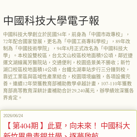
中國科技大學電子報
中國科技大學創立於民國54年，前身為「中國市政專校」，
72年配合國家發展，更名為「中國工商專科學校」，89年改
制為「中國技術學院」，94年8月正式改名為「中國科技大
學」。本校設雙校區，台北文山校區校地面積5公頃，鄰近捷
運文湖線萬芳醫院站，交通便利，校園造景美不勝收；新竹
湖口校區校地面積14公頃，台鐵北湖車站步行三分鐘到校，
靠近工業區與區域性產業結合，校園環境幽雅，各項設備完
善。連續12年榮獲教育部補助教學卓越計畫，107-110年獲教
育部高等教育深耕計畫補助合計29,240萬元，辦學績效深獲各
界肯定。
2026/06/24
【 第404期 】此夏，向未來！ 中國科大
新竹畢典青銀共學、逐夢啟航