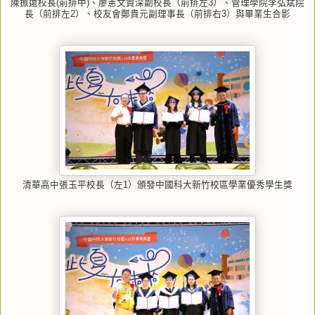
陳振遠校長(前排中)、廖憲文資深副校長（前排左3）、管理學院李弘斌院
長（前排左2）、校友會鄭貴元副理事長（前排右3）與畢業生合影
清華高中張玉平校長（左1）頒發中國科大新竹校區學業優秀學生獎