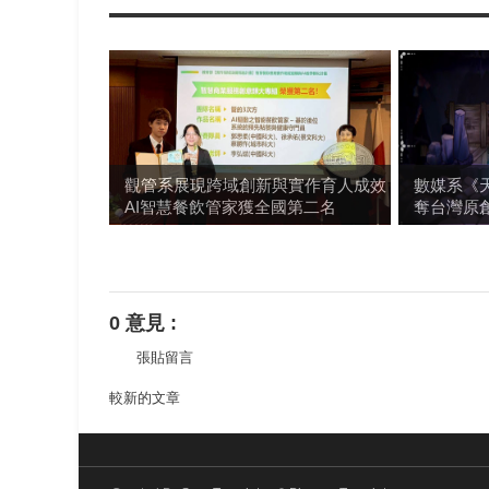
觀管系展現跨域創新與實作育人成效
數媒系《
AI智慧餐飲管家獲全國第二名
奪台灣原
0 意見 :
張貼留言
較新的文章