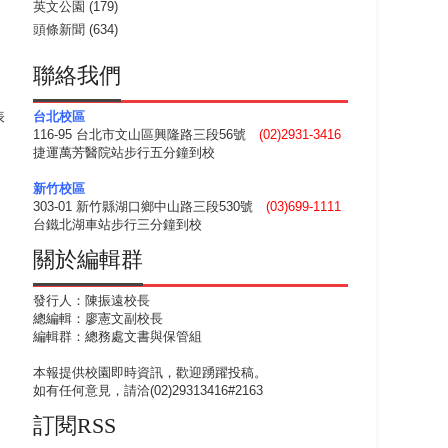
英文公園
(179)
頭條新聞
(634)
聯絡我們
表
台北校區
116-95 台北市文山區興隆路三段56號
(02)2931-3416
捷運萬芳醫院站步行五分鐘到校
新竹校區
303-01 新竹縣湖口鄉中山路三段530號
(03)699-1111
台鐵北湖車站步行三分鐘到校
關於編輯群
發行人：陳振遠校長
總編輯：廖憲文副校長
編輯群：總務處文書與保管組
本報提供校園即時資訊，歡迎踴躍投稿。
如有任何意見，請洽(02)29313416#2163
訂閱RSS