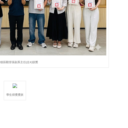
校區觀管張副系主任(左4)頒獎
學生得獎獎狀