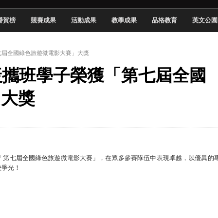
 2026 TSID 提出具體舊建築再利用提案
譽賀榜
競賽成果
活動成果
教學成果
品格教育
英文公園
於技專校院電腦動畫競賽嶄露頭角
中國科大雙校區學生會全國賽勇奪佳績
第七屆全國綠色旅遊微電影大賽」大獎
新竹畢典青銀共學、逐夢啟航
系產攜班學子榮獲「第七屆全國
聲」與「Wwise」雙認證
慧餐飲管家獲全國第二名
」大獎
長與青年學子溫馨對談 傳遞品格與智慧力量
學生蛻變成金融新星
「第七屆全國綠色旅遊微電影大賽」，在眾多參賽隊伍中表現卓越，以優異的
校爭光！