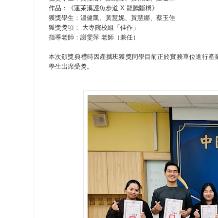
作品：《蓬萊溪護魚步道 X 龍騰斷橋》
獲獎學生：溫健凱、黃慧妮、黃慧娜、蔡玉佳
獲獎獎項： 大專院校組「佳作」
指導老師：謝雯萍 老師（兼任）
本次頒獎典禮時因產攜班獲獎同學目前正於實務單位進行產
學生出席受獎。