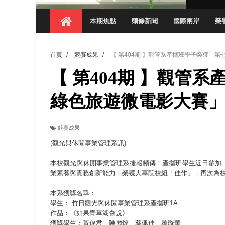
【 第404期 】探索空間設計解方 室設系學子於
本期焦點
頭條新聞
國際兩岸
榮
【 第404期 】從創意到實踐 數媒系學生
【 第404期 】以品格奠基、用領導領航：
首頁
/
競賽成果
/
【 第404期 】觀管系產攜班學子榮獲「
【 第404期 】此夏，向未來！ 中國科大
【 第404期 】觀管
領航AI創先例！ 數媒系錄音室獲「杜比全景
觀管系展現跨域創新與實作育人成效 AI智
綠色旅遊微電影大賽
學務處舉辦「董事長『聊』心室」 上官董事
競賽成果
成人之美成就學生夢想 菁英學程陪伴財金系
(觀光與休閒事業管理系訊)
本校觀光與休閒事業管理系捷報頻傳！產攜班學生近日參加
業素養與實務創新能力，榮獲大專院校組「佳作」，再次為
本系獲獎名單：
學生： 竹日觀光與休閒事業管理系產攜班1A
作品：《如果青草湖會說》
獲獎學生：黃偉君、陳麗煒、蔡佩佳、羅璇華