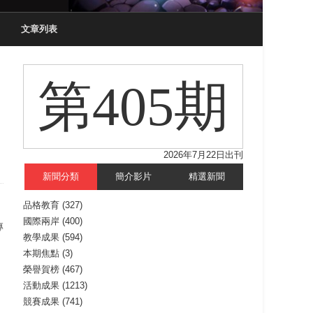
文章列表
第405期
2026年7月22日出刊
新聞分類
簡介影片
精選新聞
品格教育
(327)
國際兩岸
(400)
專
教學成果
(594)
本期焦點
(3)
榮譽賀榜
(467)
活動成果
(1213)
競賽成果
(741)