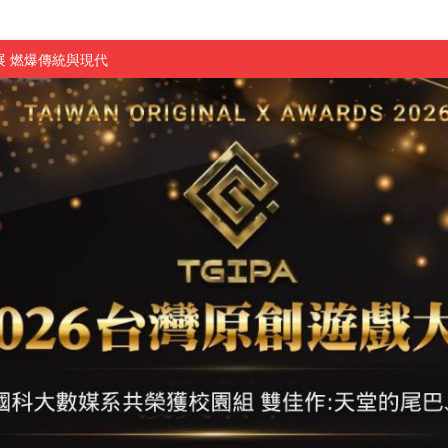
 燃爆傳統與現代
原創遊戲大賞雙佳作
國大專廣播詞競賽英文組佳作
融轉型與數位正義
介紹比賽」成績出爐
素養」 點亮智慧金融時代的跨域新局
學子
探索金融實習優勢
頓國際影展最高榮譽白金獎
新創遊戲抱回金點新秀獎
全國實務專題競賽第一名