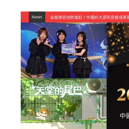
News
金曲陣容強勢進駐！中國科大原民音樂成果展
數媒系《天堂的尾巴》、《礦影》勇奪台灣
師生攜手磨練一個月！觀管系榮獲天籟盃全
一銀彭仁主中國科大開講 解密AI時代的金
通識教育中心主辦「114學年度AI英文自我
數據後的溫度：財金系傑出校友共議「人文
森城建設股份有限公司捐贈 嘉惠行管系莘莘
產學合作新里程！財金系師生參訪中租控股 
英文公園 315期
【 第404期 】影視系榮獲59屆美國休士
【 第404期 】你抓得到我嗎？數媒系VR
【 第404期 】數媒系《光影潛歷史》榮獲