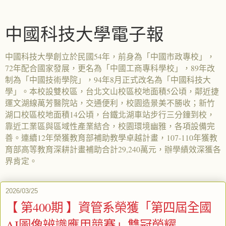
中國科技大學電子報
中國科技大學創立於民國54年，前身為「中國市政專校」，
72年配合國家發展，更名為「中國工商專科學校」，89年改
制為「中國技術學院」，94年8月正式改名為「中國科技大
學」。本校設雙校區，台北文山校區校地面積5公頃，鄰近捷
運文湖線萬芳醫院站，交通便利，校園造景美不勝收；新竹
湖口校區校地面積14公頃，台鐵北湖車站步行三分鐘到校，
靠近工業區與區域性產業結合，校園環境幽雅，各項設備完
善。連續12年榮獲教育部補助教學卓越計畫，107-110年獲教
育部高等教育深耕計畫補助合計29,240萬元，辦學績效深獲各
界肯定。
2026/03/25
【 第400期 】資管系榮獲「第四屆全國
AI圖像辨識應用競賽」雙冠榮耀