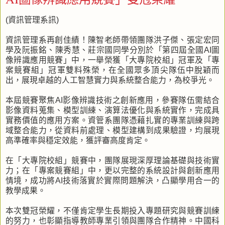
(資訊管理系訊)
資訊管理系再創佳績！陳智老師帶領團隊洪子傑、張定宏同
學及阮振銘、陳秀慧、莊宗國同學分別於「第四屆全國AI圖
像辨識應用競賽」中，一舉榮獲「大專院校組」冠軍及「專
案競賽組」冠軍雙料殊榮，在全國眾多頂尖隊伍中脫穎而
出，展現卓越的人工智慧實力與系統整合能力，為校爭光。
本屆競賽聚焦AI影像辨識技術之創新應用，參賽隊伍需結合
影像資料蒐集、模型訓練、演算法優化與系統實作，完成具
實務價值的應用方案。資管系團隊憑藉扎實的專業訓練與跨
域整合能力，從資料前處理、模型建構到成果驗證，均展現
高準確率與穩定效能，獲評審高度肯定。
在「大專院校組」競賽中，團隊展現深厚理論基礎與技術實
力；在「專案競賽組」中，更以完整的系統設計與創新應用
情境，成功將AI技術落實於實際問題解決，凸顯學用合一的
教學成果。
本次雙冠榮耀，不僅肯定學生長期投入專題研究與競賽訓練
的努力，也彰顯指導教師專業引領與團隊合作精神。中國科