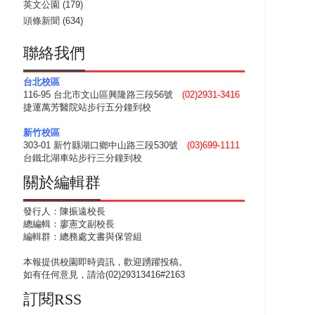
英文公園
(179)
頭條新聞
(634)
聯絡我們
台北校區
116-95 台北市文山區興隆路三段56號
(02)2931-3416
捷運萬芳醫院站步行五分鐘到校
新竹校區
303-01 新竹縣湖口鄉中山路三段530號
(03)699-1111
台鐵北湖車站步行三分鐘到校
關於編輯群
發行人：陳振遠校長
總編輯：廖憲文副校長
編輯群：總務處文書與保管組
本報提供校園即時資訊，歡迎踴躍投稿。
如有任何意見，請洽(02)29313416#2163
訂閱RSS