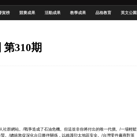
頓國際影展最高榮譽白金獎
譽賀榜
競賽成果
活動成果
教學成果
品格教育
英文公園
新創遊戲抱回金點新秀獎
全國實務專題競賽第一名
 2026 TSID 提出具體舊建築再利用提案
 第310期
於技專校院電腦動畫競賽嶄露頭角
中國科大雙校區學生會全國賽勇奪佳績
新竹畢典青銀共學、逐夢啟航
聲」與「Wwise」雙認證
人社群網站。
/
戰爭造成了石油危機。但這並非你將付出的唯一代價。
/
一場輕鬆
美賢。
/
總統敦促深化台日夥伴關係，以維護印太地區安全。
/
台灣零件廠商對英