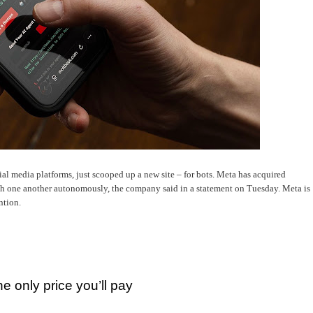
l media platforms, just scooped up a new site – for bots. Meta has acquired
th one another autonomously, the company said in a statement on Tuesday. Meta is
ntion.
he only price you’ll pay