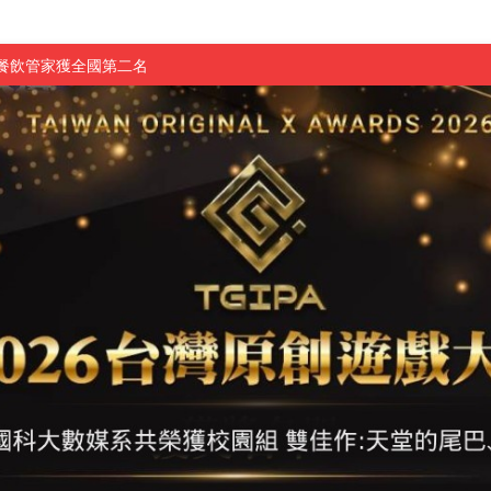
慧餐飲管家獲全國第二名
長與青年學子溫馨對談 傳遞品格與智慧力量
學生蛻變成金融新星
 燃爆傳統與現代
原創遊戲大賞雙佳作
國大專廣播詞競賽英文組佳作
融轉型與數位正義
介紹比賽」成績出爐
素養」 點亮智慧金融時代的跨域新局
學子
探索金融實習優勢