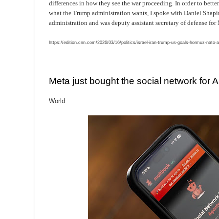
differences in how they see the war proceeding. In order to bet
what the Trump administration wants, I spoke with Daniel Shapi
administration and was deputy assistant secretary of defense fo
https://edition.cnn.com/2026/03/16/politics/israel-iran-trump-us-goals-hormuz-nato-a
Meta just bought the social network for 
World