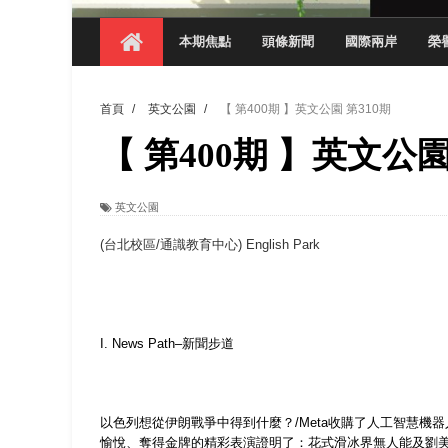
【 第404期 】影視系榮獲59屆美國休士
本期焦點
頭條新聞
國際兩岸
榮
【 第404期 】你抓得到我嗎？數媒系VR
【 第404期 】數媒系《光影潛歷史》榮獲
首頁
/
英文公園
/
【 第400期 】英文公園 第310期
【 第404期 】探索空間設計解方 室設系學子於
【 第400期 】英文公園
【 第404期 】從創意到實踐 數媒系學生
【 第404期 】以品格奠基、用領導領航：
英文公園
【 第404期 】此夏，向未來！ 中國科大
(
台北校區
/
通識教育中心
) English Park
領航AI創先例！ 數媒系錄音室獲「杜比全景
I
. News Path–
新聞步道
以色列想從伊朗戰爭中得到什麼？
/Meta
收購了人工智慧機器
愉悅、奪得金牌的精彩表演證明了：花式滑冰界無人能及劉