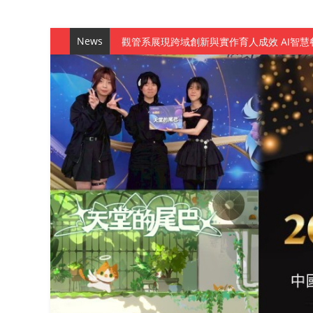
News
觀管系展現跨域創新與實作育人成效 AI智
學務處舉辦「董事長『聊』心室」 上官董事
成人之美成就學生夢想 菁英學程陪伴財金系
金曲陣容強勢進駐！中國科大原民音樂成果展
數媒系《天堂的尾巴》、《礦影》勇奪台灣
師生攜手磨練一個月！觀管系榮獲天籟盃全
一銀彭仁主中國科大開講 解密AI時代的金
通識教育中心主辦「114學年度AI英文自我
數據後的溫度：財金系傑出校友共議「人文
森城建設股份有限公司捐贈 嘉惠行管系莘莘
產學合作新里程！財金系師生參訪中租控股 
英文公園 315期