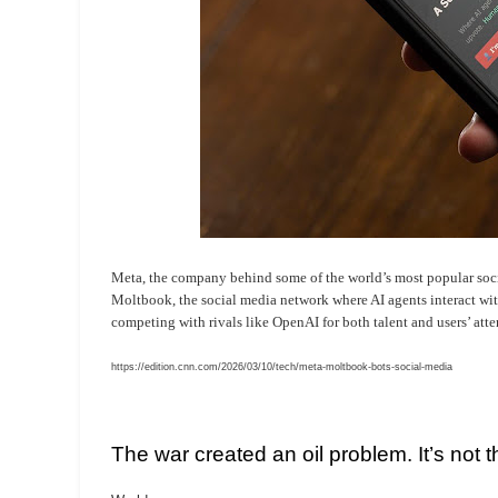
Meta, the company behind some of the world’s most popular socia
Moltbook, the social media network where AI agents interact wi
competing with rivals like OpenAI for both talent and users’ atte
https://edition.cnn.com/2026/03/10/tech/meta-moltbook-bots-social-media
The war created an oil problem. It’s not t