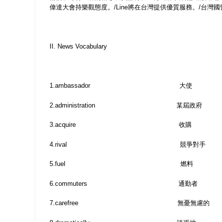
偉達大會持樂觀態度。
/Line
將在台灣提供優質服務。
/
台灣國
II. News Vocabulary
1.ambassador
大使
2.administration
某屆政府
3.acquire
收購
4.rival
競爭對手
5.fuel
燃料
6.commuters
通勤者
7.carefree
無憂無慮的