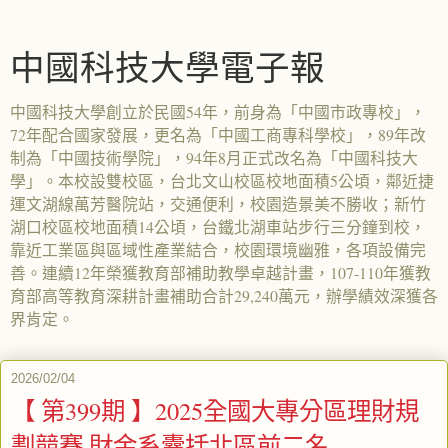
中國科技大學電子報
中國科技大學創立於民國54年，前身為「中國市政專校」，
72年配合國家發展，更名為「中國工商專科學校」，89年改
制為「中國技術學院」，94年8月正式改名為「中國科技大
學」。本校設雙校區，台北文山校區校地面積5公頃，鄰近捷
運文湖線萬芳醫院站，交通便利，校園造景美不勝收；新竹
湖口校區校地面積14公頃，台鐵北湖車站步行三分鐘到校，
靠近工業區與區域性產業結合，校園環境幽雅，各項設備完
善。連續12年榮獲教育部補助教學卓越計畫，107-110年獲教
育部高等教育深耕計畫補助合計29,240萬元，辦學績效深獲各
界肯定。
2026/02/04
【 第399期 】2025全國大專分區理財規
劃競賽 財金系囊括北區前二名