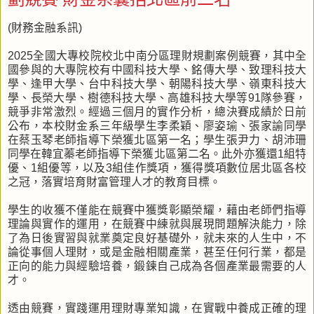
(財務金融系訊)
2025全國大專校院校北中南分區理財規劃案例競賽，其中全
國參與的大專院校有中國科技大學、銘傳大學、致理科技大
學、逢甲大學、台中科技大學、朝陽科技大學、嶺東科技大
學、長榮大學、樹德科技大學、高雄科技大學等91隊參賽，
競爭非常激烈。經過三個月的實作分析，總決賽成績於日前
公布，本校財金系三年級學生李柔穎、廖姿瑜、張家諭同學
在蔡玉琴老師指導下榮獲北區第一名；學生張尹力、胡沛珊
同學在韓宜蓁老師指導下榮獲北區第二名。此外亦獲還1組特
優、1組優等，以及3組佳作獎項，獲得獎項數位居北區各校
之冠，落實培育財富管理人才的教育目標。
學生的收獲不僅能在競賽中獲獎彰顯榮耀，藉由老師們指導
理論與實作的運用，在競賽中練就與展現問題解決能力，除
了為日後實習與就業奠定良好基礎外，就未來的人生中，不
論從事個人理財，或是金融相關產業，甚至任何行業，都是
正向的能力與經驗培養，鍛鍊自己成為各個產業最需要的人
才。
透由競賽，實踐運用理財專業知識，在實戰中養成正確的理