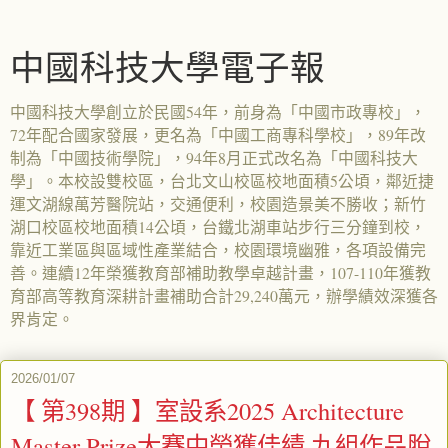
中國科技大學電子報
中國科技大學創立於民國54年，前身為「中國市政專校」，
72年配合國家發展，更名為「中國工商專科學校」，89年改
制為「中國技術學院」，94年8月正式改名為「中國科技大
學」。本校設雙校區，台北文山校區校地面積5公頃，鄰近捷
運文湖線萬芳醫院站，交通便利，校園造景美不勝收；新竹
湖口校區校地面積14公頃，台鐵北湖車站步行三分鐘到校，
靠近工業區與區域性產業結合，校園環境幽雅，各項設備完
善。連續12年榮獲教育部補助教學卓越計畫，107-110年獲教
育部高等教育深耕計畫補助合計29,240萬元，辦學績效深獲各
界肯定。
2026/01/07
【 第398期 】室設系2025 Architecture
Master Prize大賽中榮獲佳績 九組作品脫