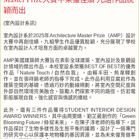
穎而出
(室內設計系訊)
室內設計系於2025年Architecture Master Prize（AMP）設計
大賽中再創佳績，九組學生作品優異脫穎，充分展現了學校
在室內設計人才培育方面的卓越實力。
AMP美國建築師大賽旨在表彰全球建築、室內設計及景觀設
計領域的傑出作品，本校室設系榮獲BEST OF BEST的優秀
作品「Nature Touch / 自然自我」，由賴丰田、熊韋驊創
作，並在張祥鎬老師的指導下完成。此作品利用豆腐岩作為
建築空間的基礎，透過巧妙的動線規劃，將室內空間尺度與
外部自然環境完美融合，鼓勵人們探索不同的路徑，仿若電
影般展現自我，強化感官與情感的連結。
此外，還有三件作品獲得STUDENT INTERIOR DESIGN
AWARD WINNERS，其中由周雯婧、劉芷葳創作的「Green
Blooming Future / 綠綻未來」，在陳子淳老師的指導下，該
作品探討了生物多樣性及生態平衡的議題，設計了一個專門
的研究中心以保護本地物種的基因資源，並為未來復育做準