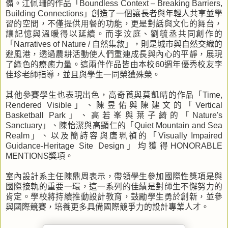
備。江佩珊的作品「Boundless Context – Breaking Barriers,
Building Connections」創造了一個讓長者與年輕人共享並學
習的空間，不僅提供用餐的功能，更是對話與文化的舞台，
讓記憶與溫暖得以延續。而李汶庭、劉毓丞共同創作的
「Narratives of Nature / 自然集敘」，則是城市與自然交織的
避風港，透過農耕活動使人們重連成長與內心的平靜，展現
了綠色的療癒力量。這兩件作品皆由本校60週年優秀校友李
佳珍老師指導，並且與學生一同榮獲殊榮。
其他參賽學生也表現出色，高奇莨與莫凱晴的作品「Time,
Rendered Visible」、陳昱佑與陳建文的「Vertical
Basketball Park」、高若峯與葉子綺的「Nature's
Sanctuary」、陳怡潔與高顯仁的「Quiet Mountain and Sea
Realm」、以及簡詩容與唐珮禎的「Visually Impaired
Guidance-Heritage Site Design」均獲得HONORABLE
MENTIONS獎項。
室內設計系主任陳鼎周表示，帶領學生參加國際性獎項是與
國際接軌的重要一環，這一系列的佳績是對師生不懈努力的
肯定。學校將持續推動設計教育，鼓勵學生勇於創新，並參
與國際競賽，培養更多具備國際競爭力的設計專業人才。